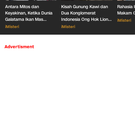
Antara Mitos dan
Kisah Gunung Kawi dan
Rahasia 
Keyakinan, Ketika Dunia
Dua Konglomerat
Makam Ga
Galatama Ikan Mas
Indonesia Ong Hok Liong
iMisteri
Bersentuhan dengan Hal
hingga Liem Sioe Liong
iMisteri
iMisteri
Mistis
Advertisment