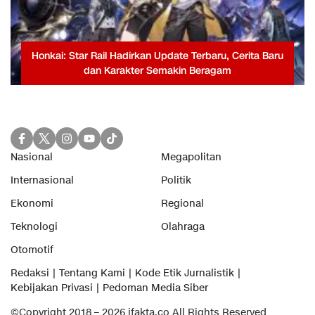
Honkai: Star Rail Hadirkan Update Terbaru, Cerita Baru
dan Karakter Semakin Beragam
Nasional
Megapolitan
Internasional
Politik
Ekonomi
Regional
Teknologi
Olahraga
Otomotif
Redaksi
Tentang Kami
Kode Etik Jurnalistik
Kebijakan Privasi
Pedoman Media Siber
©Copyright 2018 – 2026 ifakta.co All Rights Reserved