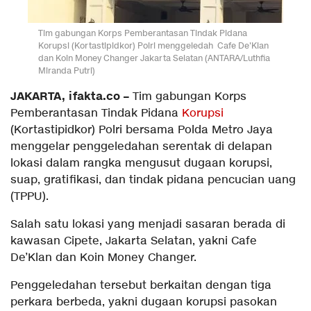
Tim gabungan Korps Pemberantasan Tindak Pidana
Korupsi (Kortastipidkor) Polri menggeledah Cafe De'Klan
dan Koin Money Changer Jakarta Selatan (ANTARA/Luthfia
Miranda Putri)
JAKARTA, ifakta.co –
Tim gabungan Korps
Pemberantasan Tindak Pidana
Korupsi
(Kortastipidkor) Polri bersama Polda Metro Jaya
menggelar penggeledahan serentak di delapan
lokasi dalam rangka mengusut dugaan korupsi,
suap, gratifikasi, dan tindak pidana pencucian uang
(TPPU).
Salah satu lokasi yang menjadi sasaran berada di
kawasan Cipete, Jakarta Selatan, yakni Cafe
De’Klan dan Koin Money Changer.
Penggeledahan tersebut berkaitan dengan tiga
perkara berbeda, yakni dugaan korupsi pasokan