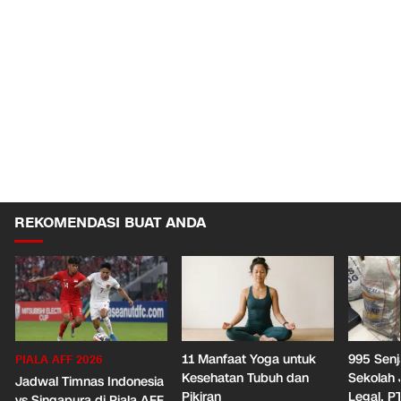
REKOMENDASI BUAT ANDA
11 Manfaat Yoga untuk
995 Senj
PIALA AFF 2026
Kesehatan Tubuh dan
Sekolah 
Jadwal Timnas Indonesia
Pikiran
Legal, P
vs Singapura di Piala AFF