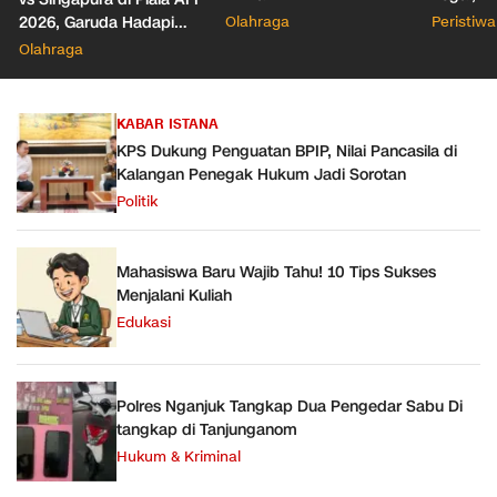
Izin Polr
2026, Garuda Hadapi
Olahraga
Peristiwa
Senpi-N
Laga Penentuan
Olahraga
Semifinal
KABAR ISTANA
KPS Dukung Penguatan BPIP, Nilai Pancasila di
Kalangan Penegak Hukum Jadi Sorotan
Politik
Mahasiswa Baru Wajib Tahu! 10 Tips Sukses
Menjalani Kuliah
Edukasi
Polres Nganjuk Tangkap Dua Pengedar Sabu Di
tangkap di Tanjunganom
Hukum & Kriminal