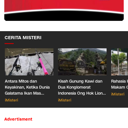
CERITA MISTERI
Antara Mitos dan
Kisah Gunung Kawi dan
Rahasia 
Keyakinan, Ketika Dunia
Dua Konglomerat
Makam Ga
Galatama Ikan Mas
Indonesia Ong Hok Liong
iMisteri
Bersentuhan dengan Hal
hingga Liem Sioe Liong
iMisteri
iMisteri
Mistis
Advertisment