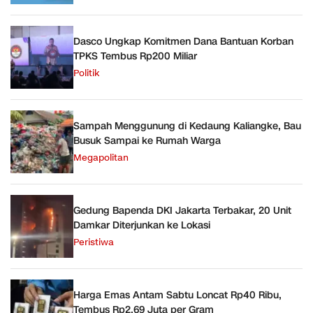
Dasco Ungkap Komitmen Dana Bantuan Korban
TPKS Tembus Rp200 Miliar
Politik
Sampah Menggunung di Kedaung Kaliangke, Bau
Busuk Sampai ke Rumah Warga
Megapolitan
Gedung Bapenda DKI Jakarta Terbakar, 20 Unit
Damkar Diterjunkan ke Lokasi
Peristiwa
Harga Emas Antam Sabtu Loncat Rp40 Ribu,
Tembus Rp2,69 Juta per Gram