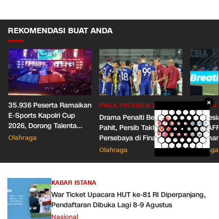
REKOMENDASI BUAT ANDA
×
35.936 Peserta Ramaikan
PIALA PRESIDEN 2026
PIALA AF
E-Sports Kapolri Cup
Drama Penalti Berakhir
Indonesia
2026, Dorong Talenta
Pahit, Persib Takluk dari
Piala AF
Digital dan Keamanan
Olahraga
Persebaya di Final Piala
Herdman
Siber
Presiden 2026
Wasit
Olahraga
Olahraga
KABAR ISTANA
War Ticket Upacara HUT ke-81 RI Diperpanjang,
Pendaftaran Dibuka Lagi 8-9 Agustus
Nasional