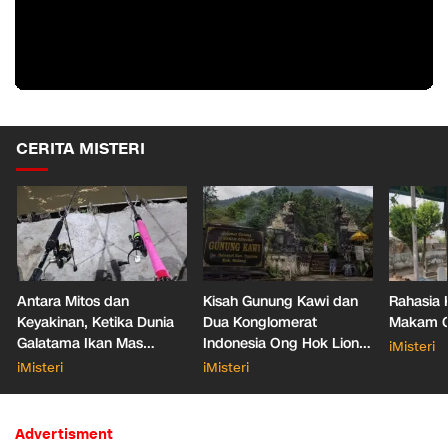
CERITA MISTERI
Antara Mitos dan
Kisah Gunung Kawi dan
Rahasia 
Keyakinan, Ketika Dunia
Dua Konglomerat
Makam Ga
Galatama Ikan Mas
Indonesia Ong Hok Liong
iMisteri
Bersentuhan dengan Hal
hingga Liem Sioe Liong
iMisteri
iMisteri
Mistis
Advertisment