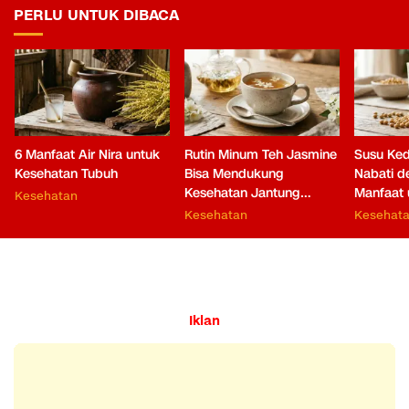
PERLU UNTUK DIBACA
6 Manfaat Air Nira untuk
Rutin Minum Teh Jasmine
Susu Ked
Kesehatan Tubuh
Bisa Mendukung
Nabati 
Kesehatan Jantung
Manfaat 
Kesehatan
hingga Fungsi Otak
Kesehatan
Kesehat
Iklan