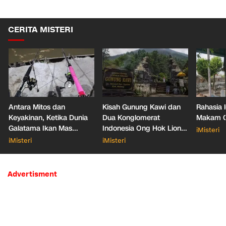
CERITA MISTERI
Antara Mitos dan
Kisah Gunung Kawi dan
Rahasia 
Keyakinan, Ketika Dunia
Dua Konglomerat
Makam Ga
Galatama Ikan Mas
Indonesia Ong Hok Liong
iMisteri
Bersentuhan dengan Hal
hingga Liem Sioe Liong
iMisteri
iMisteri
Mistis
Advertisment