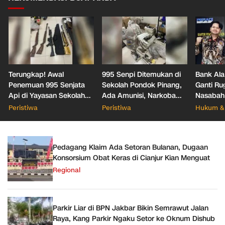
Terungkap! Awal
995 Senpi Ditemukan di
Bank Ala
Penemuan 995 Senjata
Sekolah Pondok Pinang,
Ganti Ru
Api di Yayasan Sekolah
Ada Amunisi, Narkoba
Nasabah
Jaksel
hingga Dugaan Bunker
Office T
Peristiwa
Peristiwa
Hukum & 
Hukum
Pedagang Klaim Ada Setoran Bulanan, Dugaan
Konsorsium Obat Keras di Cianjur Kian Menguat
Regional
Parkir Liar di BPN Jakbar Bikin Semrawut Jalan
Raya, Kang Parkir Ngaku Setor ke Oknum Dishub