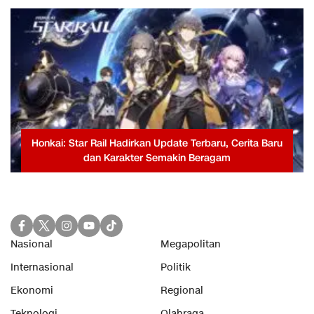
Honkai: Star Rail Hadirkan Update Terbaru, Cerita Baru
dan Karakter Semakin Beragam
Nasional
Megapolitan
Internasional
Politik
Ekonomi
Regional
Teknologi
Olahraga