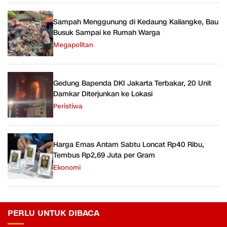
Sampah Menggunung di Kedaung Kaliangke, Bau
Busuk Sampai ke Rumah Warga
Megapolitan
Gedung Bapenda DKI Jakarta Terbakar, 20 Unit
Damkar Diterjunkan ke Lokasi
Peristiwa
Harga Emas Antam Sabtu Loncat Rp40 Ribu,
Tembus Rp2,69 Juta per Gram
Ekonomi
PERLU UNTUK DIBACA