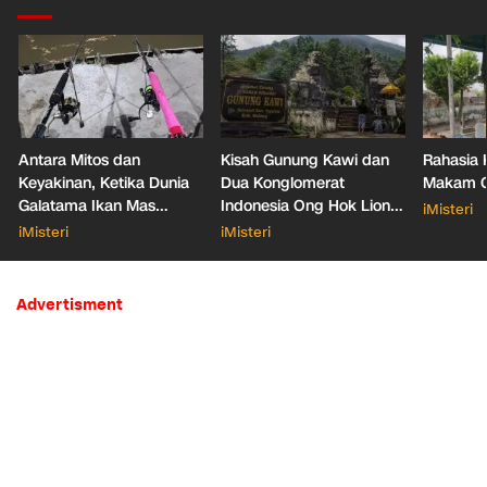
Antara Mitos dan
Kisah Gunung Kawi dan
Rahasia 
Keyakinan, Ketika Dunia
Dua Konglomerat
Makam Ga
Galatama Ikan Mas
Indonesia Ong Hok Liong
iMisteri
Bersentuhan dengan Hal
hingga Liem Sioe Liong
iMisteri
iMisteri
Mistis
Advertisment