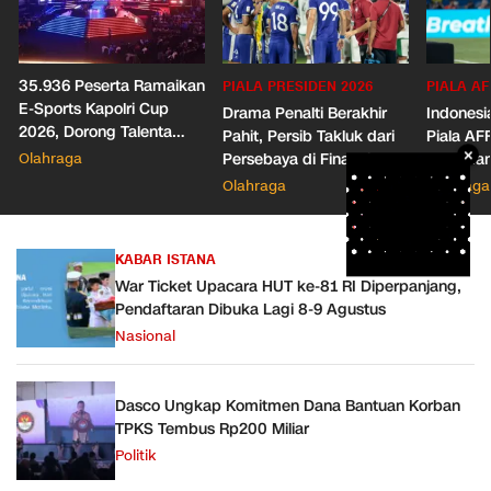
35.936 Peserta Ramaikan
PIALA PRESIDEN 2026
PIALA AF
E-Sports Kapolri Cup
Drama Penalti Berakhir
Indonesia
2026, Dorong Talenta
Pahit, Persib Takluk dari
Piala AF
×
Digital dan Keamanan
Olahraga
Persebaya di Final Piala
Herdman
Siber
Presiden 2026
Wasit
Olahraga
Olahraga
KABAR ISTANA
War Ticket Upacara HUT ke-81 RI Diperpanjang,
Pendaftaran Dibuka Lagi 8-9 Agustus
Nasional
Dasco Ungkap Komitmen Dana Bantuan Korban
TPKS Tembus Rp200 Miliar
Politik