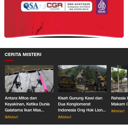
CERITA MISTERI
Antara Mitos dan
Kisah Gunung Kawi dan
Rahasia 
Keyakinan, Ketika Dunia
Dua Konglomerat
Makam Ga
Galatama Ikan Mas
Indonesia Ong Hok Liong
iMisteri
Bersentuhan dengan Hal
hingga Liem Sioe Liong
iMisteri
iMisteri
Mistis