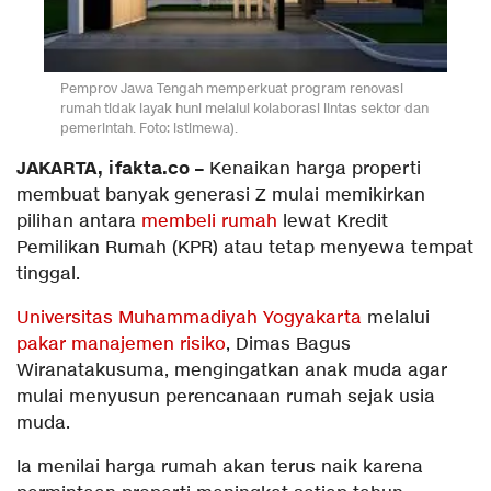
Pemprov Jawa Tengah memperkuat program renovasi
rumah tidak layak huni melalui kolaborasi lintas sektor dan
pemerintah. Foto: istimewa).
JAKARTA, ifakta.co –
Kenaikan harga properti
membuat banyak generasi Z mulai memikirkan
pilihan antara
membeli rumah
lewat Kredit
Pemilikan Rumah (KPR) atau tetap menyewa tempat
tinggal.
Universitas Muhammadiyah Yogyakarta
melalui
pakar manajemen risiko
, Dimas Bagus
Wiranatakusuma, mengingatkan anak muda agar
mulai menyusun perencanaan rumah sejak usia
muda.
Ia menilai harga rumah akan terus naik karena