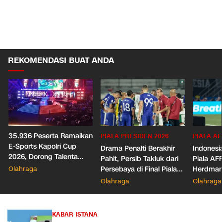
REKOMENDASI BUAT ANDA
35.936 Peserta Ramaikan
PIALA PRESIDEN 2026
PIALA AF
E-Sports Kapolri Cup
Drama Penalti Berakhir
Indonesia
2026, Dorong Talenta
Pahit, Persib Takluk dari
Piala AF
Digital dan Keamanan
Olahraga
Persebaya di Final Piala
Herdman
Siber
Presiden 2026
Wasit
Olahraga
Olahraga
KABAR ISTANA