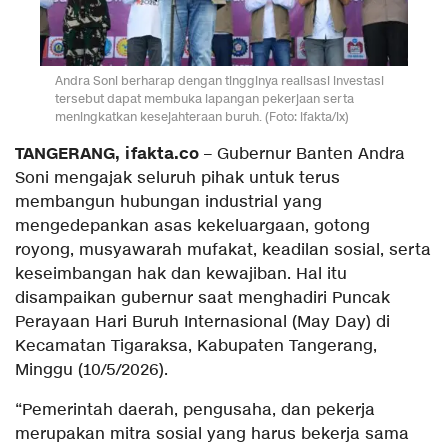
Andra Soni berharap dengan tingginya realisasi investasi
tersebut dapat membuka lapangan pekerjaan serta
meningkatkan kesejahteraan buruh. (Foto: ifakta/lx)
TANGERANG, ifakta.co
– Gubernur Banten Andra
Soni mengajak seluruh pihak untuk terus
membangun hubungan industrial yang
mengedepankan asas kekeluargaan, gotong
royong, musyawarah mufakat, keadilan sosial, serta
keseimbangan hak dan kewajiban. Hal itu
disampaikan gubernur saat menghadiri Puncak
Perayaan Hari Buruh Internasional (May Day) di
Kecamatan Tigaraksa, Kabupaten Tangerang,
Minggu (10/5/2026).
“Pemerintah daerah, pengusaha, dan pekerja
merupakan mitra sosial yang harus bekerja sama