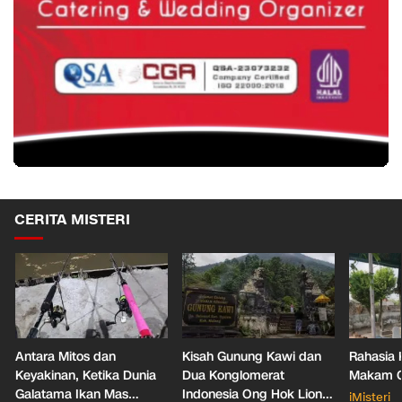
CERITA MISTERI
Antara Mitos dan
Kisah Gunung Kawi dan
Rahasia 
Keyakinan, Ketika Dunia
Dua Konglomerat
Makam Ga
Galatama Ikan Mas
Indonesia Ong Hok Liong
iMisteri