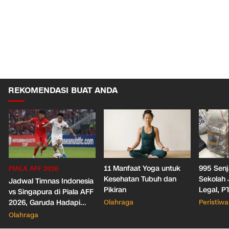
REKOMENDASI BUAT ANDA
11 Manfaat Yoga untuk
995 Senj
PIALA AFF 2026
Kesehatan Tubuh dan
Sekolah 
Jadwal Timnas Indonesia
Pikiran
Legal, P
vs Singapura di Piala AFF
Izin Polr
2026, Garuda Hadapi
Olahraga
Peristiwa
Senpi-N
Laga Penentuan
Olahraga
Semifinal