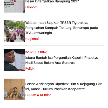
Besar Ditargetkan Rampung 2027
Ekonomi
Wabup Intan Siapkan TPS3R Tigaraksa,
Pengolahan Sampah Tak Lagi Bertumpu pada
TPA Jatiwaringin
Regional
KABAR ISTANA
Istana Bantah Isu Pergantian Kapolri, Prasetyo
Hadi Sebut Belum Ada Surpres
Politik
Febrie Adriansyah Diperiksa Tim 9 Kejagung Hari
Ini, Kuasa Hukum Pastikan Kooperatif
Hukum & Kriminal