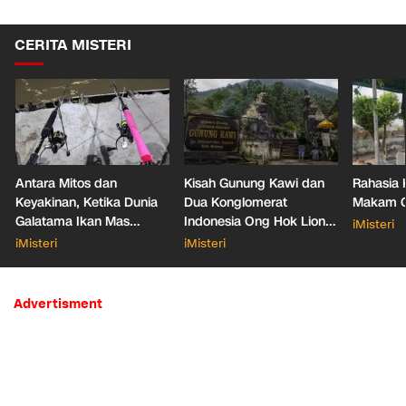
CERITA MISTERI
Antara Mitos dan
Kisah Gunung Kawi dan
Rahasia 
Keyakinan, Ketika Dunia
Dua Konglomerat
Makam Ga
Galatama Ikan Mas
Indonesia Ong Hok Liong
iMisteri
Bersentuhan dengan Hal
hingga Liem Sioe Liong
iMisteri
iMisteri
Mistis
Advertisment