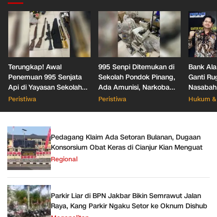
Terungkap! Awal
995 Senpi Ditemukan di
Bank Ala
Penemuan 995 Senjata
Sekolah Pondok Pinang,
Ganti Ru
Api di Yayasan Sekolah
Ada Amunisi, Narkoba
Nasabah
Jaksel
hingga Dugaan Bunker
Office T
Peristiwa
Peristiwa
Hukum & 
Hukum
Pedagang Klaim Ada Setoran Bulanan, Dugaan
Konsorsium Obat Keras di Cianjur Kian Menguat
Regional
Parkir Liar di BPN Jakbar Bikin Semrawut Jalan
Raya, Kang Parkir Ngaku Setor ke Oknum Dishub