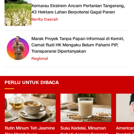
Kemarau Ekstrem Ancam Pertanian Tangerang,
43 Hektare Lahan Berpotensi Gagal Panen
Berita Daerah
Marak Proyek Tanpa Papan Informasi di Kemiri,
Camat Rudi HK Mengaku Belum Pahami PIP,
Transparansi Dipertanyakan
Regional
PERLU UNTUK DIBACA
Rutin Minum Teh Jasmine
Susu Kedelai, Minuman
American