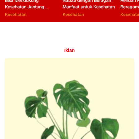
Bisa Mendukung
Nabati dengan Beragam
Rendah K
Kesehatan Jantung
Manfaat untuk Kesehatan
Beragam
hingga Fungsi Otak
Tubuh
Kesehatan
Kesehatan
Kesehat
Iklan