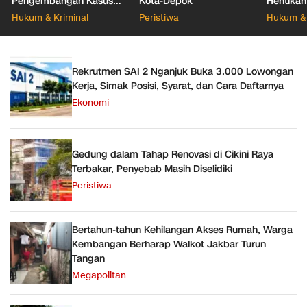
Pengembangan Kasus
Kota-Depok
Hentikan
Korupsi Pajak KPP
Dugaan 
Hukum & Kriminal
Peristiwa
Hukum & 
Banjarmasin
Rekrutmen SAI 2 Nganjuk Buka 3.000 Lowongan
Kerja, Simak Posisi, Syarat, dan Cara Daftarnya
Ekonomi
Gedung dalam Tahap Renovasi di Cikini Raya
Terbakar, Penyebab Masih Diselidiki
Peristiwa
Bertahun-tahun Kehilangan Akses Rumah, Warga
Kembangan Berharap Walkot Jakbar Turun
Tangan
Megapolitan