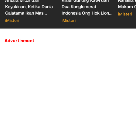
Antara Mitos dan
Kisah Gunung Kawi dan
Rahasia 
Keyakinan, Ketika Dunia
Dua Konglomerat
Makam Ga
Galatama Ikan Mas
Indonesia Ong Hok Liong
iMisteri
Bersentuhan dengan Hal
hingga Liem Sioe Liong
iMisteri
iMisteri
Mistis
Advertisment