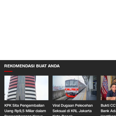
REKOMENDASI BUAT ANDA
KPK Sita Pengembalian
Viral Dugaan Pelecehan
Bukti CC
Uang Rp9,5 Miliar dalam
Seksual di KRL Jakarta
Bank Ada