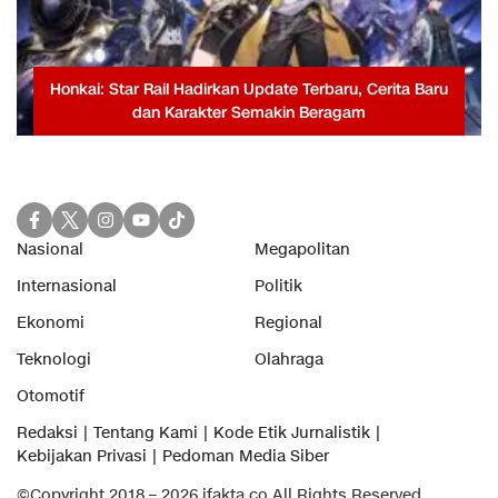
Honkai: Star Rail Hadirkan Update Terbaru, Cerita Baru
dan Karakter Semakin Beragam
Nasional
Megapolitan
Internasional
Politik
Ekonomi
Regional
Teknologi
Olahraga
Otomotif
Redaksi
Tentang Kami
Kode Etik Jurnalistik
Kebijakan Privasi
Pedoman Media Siber
©Copyright 2018 – 2026 ifakta.co All Rights Reserved