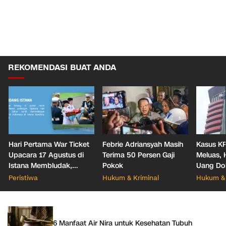
REKOMENDASI BUAT ANDA
Hari Pertama War Ticket
Febrie Adriansyah Masih
Kasus KP
Upacara 17 Agustus di
Terima 50 Persen Gaji
Meluas,
Istana Membludak,
Pokok
Uang Dol
Pendaftar Tercatat
Geledah 
Peristiwa
Hukum & Kriminal
Hukum & 
128.331 orang
Tangera
6 Manfaat Air Nira untuk Kesehatan Tubuh