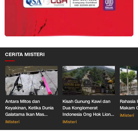
CERITA MISTERI
Antara Mitos dan
Kisah Gunung Kawi dan
Rahasia 
Keyakinan, Ketika Dunia
Dua Konglomerat
Makam Ga
Galatama Ikan Mas
Indonesia Ong Hok Liong
iMisteri
Bersentuhan dengan Hal
hingga Liem Sioe Liong
iMisteri
iMisteri
Mistis