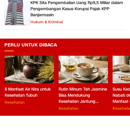
KPK Sita Pengembalian Uang Rp9,5 Miliar dalam
Pengembangan Kasus Korupsi Pajak KPP
Banjarmasin
Hukum & Kriminal
PERLU UNTUK DIBACA
6 Manfaat Air Nira untuk
Rutin Minum Teh Jasmine
Susu Ked
Kesehatan Tubuh
Bisa Mendukung
Nabati 
Kesehatan Jantung
Manfaat 
Kesehatan
hingga Fungsi Otak
Kesehatan
Kesehat