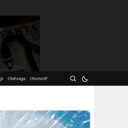
Advertisme
gi
Olahraga
Otomotif