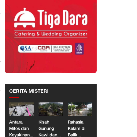
.
CERITA MISTERI
Antara
Kisah
Rahasia
Mitos dan
Gunung
Kelam di
Keyakinan,
Kawi dan
Balik