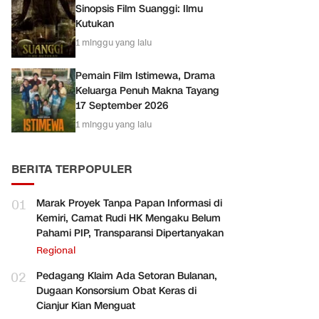
Sinopsis Film Suanggi: Ilmu
Kutukan
1 minggu yang lalu
Pemain Film Istimewa, Drama
Keluarga Penuh Makna Tayang
17 September 2026
1 minggu yang lalu
BERITA TERPOPULER
01
Marak Proyek Tanpa Papan Informasi di
Kemiri, Camat Rudi HK Mengaku Belum
Pahami PIP, Transparansi Dipertanyakan
Regional
02
Pedagang Klaim Ada Setoran Bulanan,
Dugaan Konsorsium Obat Keras di
Cianjur Kian Menguat