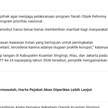
uh pihak agar menjaga pelaksanaan program Tanah Objek Reforma
rogram prioritas nasional.
rsebut harus benar-benar memberikan manfaat bagi masyarakat
epasan kawasan hutan yang bertujuan untuk peningkatan
tani, tercederai karena adanya dugaan praktik korupsi,” katanya
 tangan di Kabupaten Kuantan Singingi, Riau, dan Jakarta pada
OTT ke-14 sepanjang tahun 2026 tersebut, penyidik mengamankan
masalah, Harta Pejabat Akan Diperiksa Lebih Lanjut
uhardiman Amby bersama Sekretaris Daerah Kuantan Singingi,