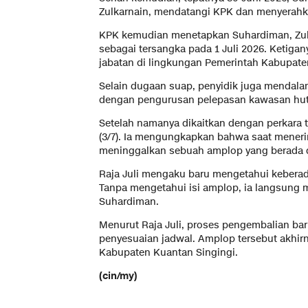
Zulkarnain, mendatangi KPK dan menyerahka
KPK kemudian menetapkan Suhardiman, Zulkar
sebagai tersangka pada 1 Juli 2026. Ketiganya
jabatan di lingkungan Pemerintah Kabupate
Selain dugaan suap, penyidik juga mendala
dengan pengurusan pelepasan kawasan huta
Setelah namanya dikaitkan dengan perkara 
(3/7). Ia mengungkapkan bahwa saat meneri
meninggalkan sebuah amplop yang berada d
Raja Juli mengaku baru mengetahui kebera
Tanpa mengetahui isi amplop, ia langsung
Suhardiman.
Menurut Raja Juli, proses pengembalian bar
penyesuaian jadwal. Amplop tersebut akhir
Kabupaten Kuantan Singingi.
(cin/my)