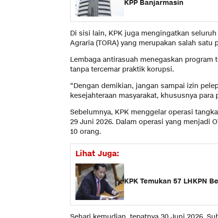
KPP Banjarmasin
Di sisi lain, KPK juga mengingatkan selur
Agraria (TORA) yang merupakan salah satu p
Lembaga antirasuah menegaskan program te
tanpa tercemar praktik korupsi.
“Dengan demikian, jangan sampai izin pel
kesejahteraan masyarakat, khususnya para pe
Sebelumnya, KPK menggelar operasi tangkap
29 Juni 2026. Dalam operasi yang menjadi 
10 orang.
Lihat Juga:
KPK Temukan 57 LHKPN Ber
Sehari kemudian, tepatnya 30 Juni 2026, S