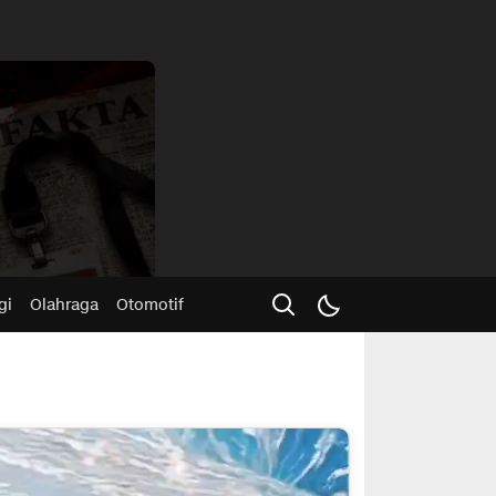
Advertisme
gi
Olahraga
Otomotif