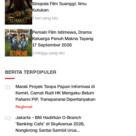
Sinopsis Film Suanggi: Ilmu
Kutukan
7 hari yang lalu
Pemain Film Istimewa, Drama
Keluarga Penuh Makna Tayang
17 September 2026
1 minggu yang lalu
BERITA TERPOPULER
01
Marak Proyek Tanpa Papan Informasi di
Kemiri, Camat Rudi HK Mengaku Belum
Pahami PIP, Transparansi Dipertanyakan
Regional
02
Jakarta – BNI Hadirkan O-Branch
‘Banking Cafe’ di SkyAvenue 2026,
Nongkrong Santai Sambil Urus