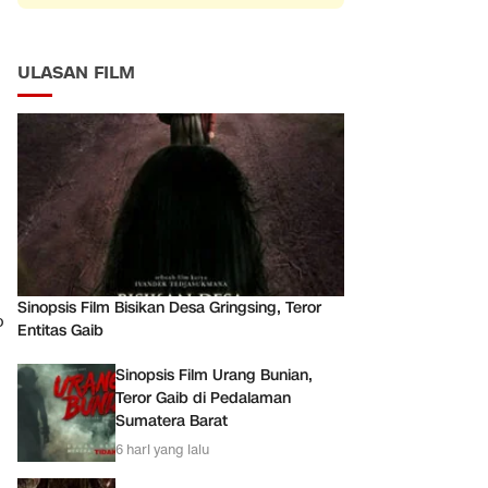
ULASAN FILM
Sinopsis Film Bisikan Desa Gringsing, Teror
o
Entitas Gaib
Sinopsis Film Urang Bunian,
Teror Gaib di Pedalaman
Sumatera Barat
6 hari yang lalu