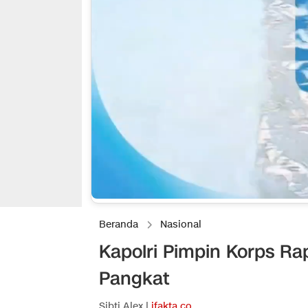
Beranda
Nasional
Kapolri Pimpin Korps Ra
Pangkat
Sibti Alex |
ifakta.co