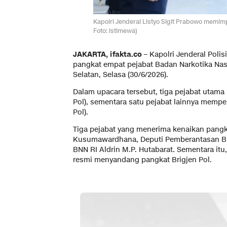
Kapolri Jenderal Listyo Sigit Prabowo memim
Foto: istimewa)
JAKARTA, ifakta.co
– Kapolri Jenderal Polis
pangkat empat pejabat Badan Narkotika Nas
Selatan, Selasa (30/6/2026).
Dalam upacara tersebut, tiga pejabat utama
Pol), sementara satu pejabat lainnya memper
Pol).
Tiga pejabat yang menerima kenaikan pangka
Kusumawardhana, Deputi Pemberantasan BN
BNN RI Aldrin M.P. Hutabarat. Sementara it
resmi menyandang pangkat Brigjen Pol.