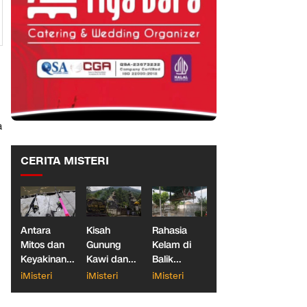
a
CERITA MISTERI
Antara
Kisah
Rahasia
Mitos dan
Gunung
Kelam di
Keyakinan,
Kawi dan
Balik
Ketika
Dua
Makam
iMisteri
iMisteri
iMisteri
Dunia
Konglomerat
Gantung
Galatama
Indonesia
Blitar