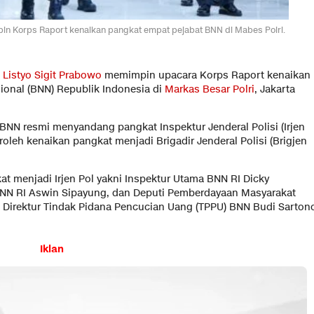
pin Korps Raport kenaikan pangkat empat pejabat BNN di Mabes Polri.
i
Listyo Sigit Prabowo
memimpin upacara Korps Raport kenaikan
ional (BNN) Republik Indonesia di
Markas Besar Polri
, Jakarta
 BNN resmi menyandang pangkat Inspektur Jenderal Polisi (Irjen
oleh kenaikan pangkat menjadi Brigadir Jenderal Polisi (Brigjen
t menjadi Irjen Pol yakni Inspektur Utama BNN RI Dicky
N RI Aswin Sipayung, dan Deputi Pemberdayaan Masyarakat
u, Direktur Tindak Pidana Pencucian Uang (TPPU) BNN Budi Sarton
Iklan