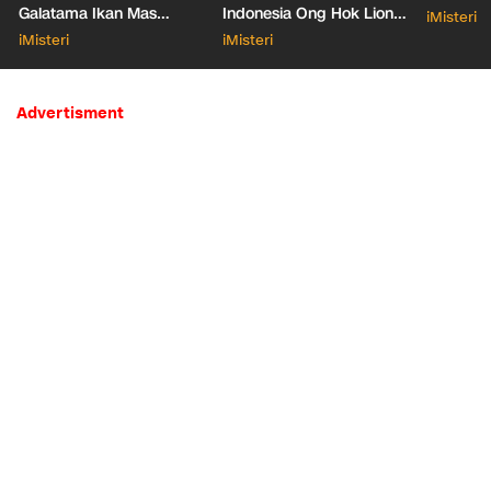
Galatama Ikan Mas
Indonesia Ong Hok Liong
iMisteri
Bersentuhan dengan Hal
hingga Liem Sioe Liong
iMisteri
iMisteri
Mistis
Advertisment