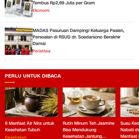
Tembus Rp2,69 Juta per Gram
Ekonomi
MADAS Pasuruan Dampingi Keluarga Pasien,
Persoalan di RSUD dr. Soedarsono Berakhir
Damai
Peristiwa
PERLU UNTUK DIBACA
6 Manfaat Air Nira untuk
Rutin Minum Teh Jasmine
Susu Ked
Kesehatan Tubuh
Bisa Mendukung
Nabati 
Kesehatan Jantung
Manfaat 
Kesehatan