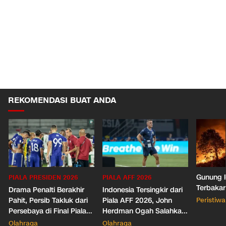
REKOMENDASI BUAT ANDA
Gunung R
PIALA PRESIDEN 2026
PIALA AFF 2026
Terbakar
Drama Penalti Berakhir
Indonesia Tersingkir dari
Pahit, Persib Takluk dari
Piala AFF 2026, John
Peristiwa
Persebaya di Final Piala
Herdman Ogah Salahkan
Presiden 2026
Wasit
Olahraga
Olahraga