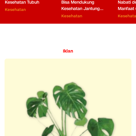
Kesehatan Tubuh
Bisa Mendukung
Nabati 
Kesehatan Jantung
Manfaat 
Kesehatan
hingga Fungsi Otak
Kesehatan
Kesehat
Iklan