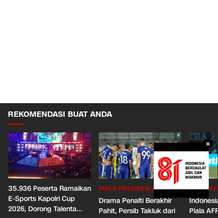
REKOMENDASI BUAT ANDA
×
35.936 Peserta Ramaikan
PIALA PRESIDEN 2026
PIALA AF
E-Sports Kapolri Cup
Drama Penalti Berakhir
Indonesia
2026, Dorong Talenta
Pahit, Persib Takluk dari
Piala AF