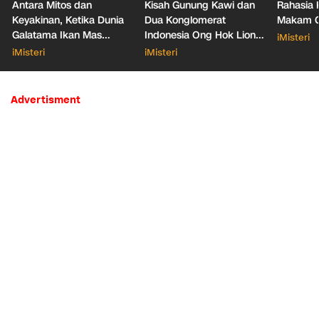
Antara Mitos dan
Kisah Gunung Kawi dan
Rahasia 
Keyakinan, Ketika Dunia
Dua Konglomerat
Makam Ga
Galatama Ikan Mas
Indonesia Ong Hok Liong
iMisteri
Bersentuhan dengan Hal
hingga Liem Sioe Liong
iMisteri
iMisteri
Mistis
Advertisment