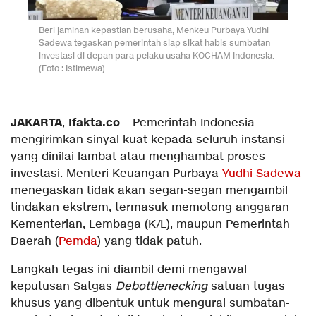
Beri jaminan kepastian berusaha, Menkeu Purbaya Yudhi
Sadewa tegaskan pemerintah siap sikat habis sumbatan
investasi di depan para pelaku usaha KOCHAM Indonesia.
(Foto : Istimewa)
JAKARTA
Ifakta.co
,
– Pemerintah Indonesia
mengirimkan sinyal kuat kepada seluruh instansi
yang dinilai lambat atau menghambat proses
investasi. Menteri Keuangan Purbaya
Yudhi Sadewa
menegaskan tidak akan segan-segan mengambil
tindakan ekstrem, termasuk memotong anggaran
Kementerian, Lembaga (K/L), maupun Pemerintah
Daerah (
Pemda
) yang tidak patuh.
Langkah tegas ini diambil demi mengawal
keputusan Satgas
Debottlenecking
satuan tugas
khusus yang dibentuk untuk mengurai sumbatan-