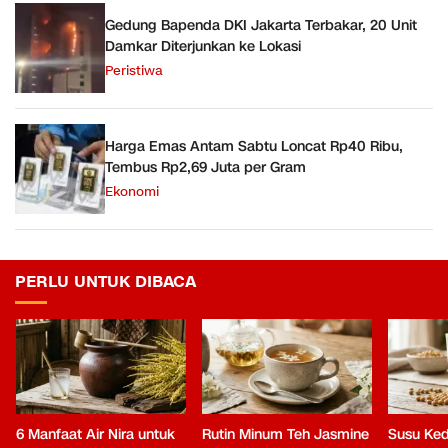
Gedung Bapenda DKI Jakarta Terbakar, 20 Unit
Damkar Diterjunkan ke Lokasi
Peristiwa
Harga Emas Antam Sabtu Loncat Rp40 Ribu,
Tembus Rp2,69 Juta per Gram
Ekonomi
PERLU UNTUK DIBACA
6 Manfaat Air Nira untuk
Rutin Minum Teh Jasmine
Susu Ked