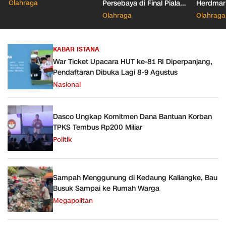
Digital dan Keamanan
Olahraga
Persebaya di Final Piala
Herdman
Siber
Presiden 2026
Wasit
Olahraga
Olahraga
KABAR ISTANA
War Ticket Upacara HUT ke-81 RI Diperpanjang,
Pendaftaran Dibuka Lagi 8-9 Agustus
Nasional
Dasco Ungkap Komitmen Dana Bantuan Korban
TPKS Tembus Rp200 Miliar
Politik
Sampah Menggunung di Kedaung Kaliangke, Bau
Busuk Sampai ke Rumah Warga
Megapolitan