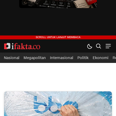
ifakta.co
#pastibenar
Nasional
Megapolitan
Internasional
Politik
Ekonomi
R