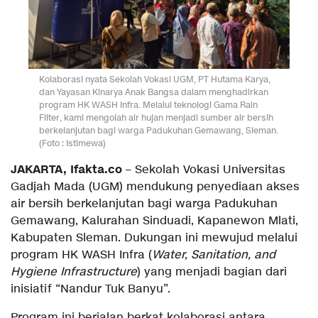
Kolaborasi nyata Sekolah Vokasi UGM, PT Hutama Karya,
dan Yayasan Kinarya Anak Bangsa dalam menghadirkan
program HK WASH Infra. Melalui teknologi Gama Rain
Filter, kami mengolah air hujan menjadi sumber air bersih
berkelanjutan bagi warga Padukuhan Gemawang, Sleman.
(Foto : Istimewa)
JAKARTA, Ifakta.co
– Sekolah Vokasi Universitas
Gadjah Mada (UGM) mendukung penyediaan akses
air bersih berkelanjutan bagi warga Padukuhan
Gemawang, Kalurahan Sinduadi, Kapanewon Mlati,
Kabupaten Sleman. Dukungan ini mewujud melalui
program HK WASH Infra (
Water, Sanitation, and
Hygiene Infrastructure
) yang menjadi bagian dari
inisiatif “Nandur Tuk Banyu”.
Program ini berjalan berkat kolaborasi antara