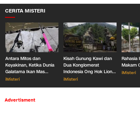
CERITA MISTERI
Antara Mitos dan
Kisah Gunung Kawi dan
Rahasia 
Keyakinan, Ketika Dunia
Dua Konglomerat
Makam Ga
Galatama Ikan Mas
Indonesia Ong Hok Liong
iMisteri
Bersentuhan dengan Hal
hingga Liem Sioe Liong
iMisteri
iMisteri
Mistis
Advertisment