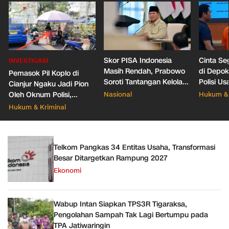
Skor PISA Indonesia
Cinta Se
INVESTIGASI
Masih Rendah, Prabowo
di Depo
Pemasok Pil Koplo di
Soroti Tantangan Kelola
Polisi Us
Cianjur Ngaku Jadi Pion
388 Ribu Sekolah
Pacar Ba
Oleh Oknum Polisi,
Nasional
Hukum & 
Propam Mabes Polri
Hukum & Kriminal
Diminta Turun
Telkom Pangkas 34 Entitas Usaha, Transformasi
Besar Ditargetkan Rampung 2027
Ekonomi
Wabup Intan Siapkan TPS3R Tigaraksa,
Pengolahan Sampah Tak Lagi Bertumpu pada
TPA Jatiwaringin