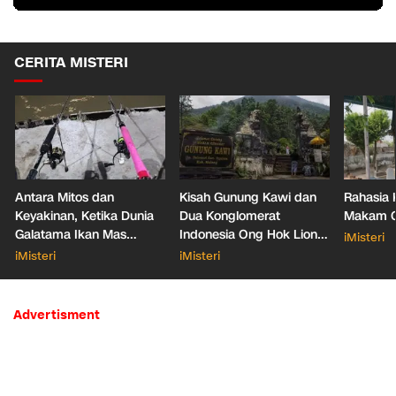
CERITA MISTERI
Antara Mitos dan
Kisah Gunung Kawi dan
Rahasia 
Keyakinan, Ketika Dunia
Dua Konglomerat
Makam Ga
Galatama Ikan Mas
Indonesia Ong Hok Liong
iMisteri
Bersentuhan dengan Hal
hingga Liem Sioe Liong
iMisteri
iMisteri
Mistis
Advertisment