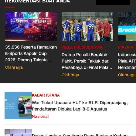
REKOMENDASI BUAT ANDA
35.936 Peserta Ramaikan
PIALA PRESIDEN 2026
PIALA AF
E-Sports Kapolri Cup
Drama Penalti Berakhir
Indonesia
2026, Dorong Talenta
Pahit, Persib Takluk dari
Piala AF
Digital dan Keamanan
Olahraga
Persebaya di Final Piala
Herdman
Siber
Presiden 2026
Wasit
Olahraga
Olahraga
KABAR ISTANA
War Ticket Upacara HUT ke-81 RI Diperpanjang,
Pendaftaran Dibuka Lagi 8-9 Agustus
Nasional
Dasco Ungkap Komitmen Dana Bantuan Korban