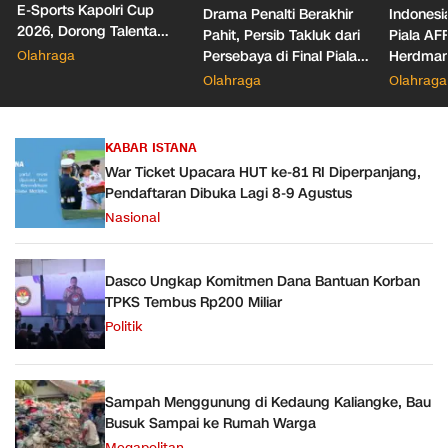
E-Sports Kapolri Cup
Drama Penalti Berakhir
Indonesia
2026, Dorong Talenta
Pahit, Persib Takluk dari
Piala AF
Digital dan Keamanan
Olahraga
Persebaya di Final Piala
Herdman
Siber
Presiden 2026
Wasit
Olahraga
Olahraga
KABAR ISTANA
War Ticket Upacara HUT ke-81 RI Diperpanjang,
Pendaftaran Dibuka Lagi 8-9 Agustus
Nasional
Dasco Ungkap Komitmen Dana Bantuan Korban
TPKS Tembus Rp200 Miliar
Politik
Sampah Menggunung di Kedaung Kaliangke, Bau
Busuk Sampai ke Rumah Warga