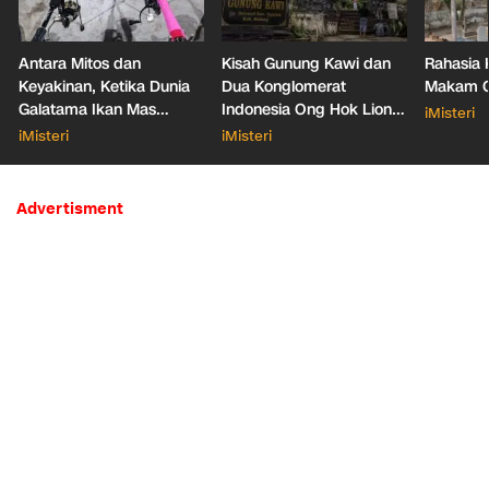
Antara Mitos dan
Kisah Gunung Kawi dan
Rahasia 
Keyakinan, Ketika Dunia
Dua Konglomerat
Makam Ga
Galatama Ikan Mas
Indonesia Ong Hok Liong
iMisteri
Bersentuhan dengan Hal
hingga Liem Sioe Liong
iMisteri
iMisteri
Mistis
Advertisment