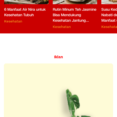
6 Manfaat Air Nira untuk
Rutin Minum Teh Jasmine
Susu Ked
Kesehatan Tubuh
Bisa Mendukung
Nabati 
Kesehatan Jantung
Manfaat 
Kesehatan
hingga Fungsi Otak
Kesehatan
Kesehat
Iklan