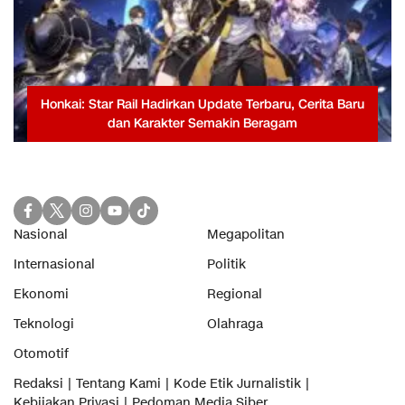
Honkai: Star Rail Hadirkan Update Terbaru, Cerita Baru
dan Karakter Semakin Beragam
Nasional
Megapolitan
Internasional
Politik
Ekonomi
Regional
Teknologi
Olahraga
Otomotif
Redaksi
Tentang Kami
Kode Etik Jurnalistik
Kebijakan Privasi
Pedoman Media Siber