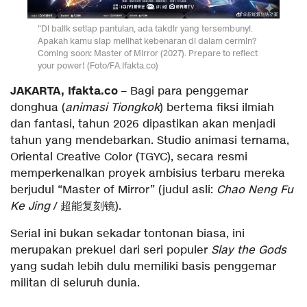
"Di balik setiap pantulan, ada takdir yang tersembunyi.
Apakah kamu siap melihat kebenaran di dalam cermin?
Coming soon: Master of Mirror (2027). Prepare to reflect
your power! (Foto/FA.Ifakta.co)
JAKARTA, Ifakta.co
– Bagi para penggemar
donghua (
animasi Tiongkok
) bertema fiksi ilmiah
dan fantasi, tahun 2026 dipastikan akan menjadi
tahun yang mendebarkan. Studio animasi ternama,
Oriental Creative Color (TGYC), secara resmi
memperkenalkan proyek ambisius terbaru mereka
berjudul “Master of Mirror” (judul asli:
Chao Neng Fu
Ke Jing
/ 超能复刻镜).
Serial ini bukan sekadar tontonan biasa, ini
merupakan prekuel dari seri populer
Slay the Gods
yang sudah lebih dulu memiliki basis penggemar
militan di seluruh dunia.