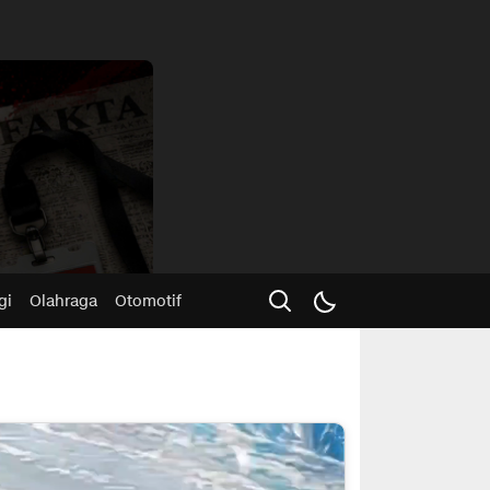
Advertisme
gi
Olahraga
Otomotif