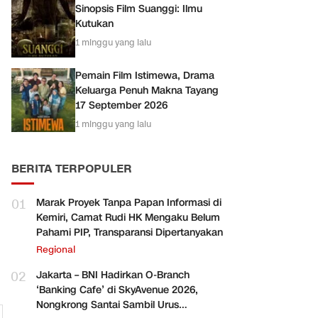
Sinopsis Film Suanggi: Ilmu
Kutukan
1 minggu yang lalu
Pemain Film Istimewa, Drama
Keluarga Penuh Makna Tayang
17 September 2026
1 minggu yang lalu
BERITA TERPOPULER
01
Marak Proyek Tanpa Papan Informasi di
Kemiri, Camat Rudi HK Mengaku Belum
Pahami PIP, Transparansi Dipertanyakan
Regional
02
Jakarta – BNI Hadirkan O-Branch
‘Banking Cafe’ di SkyAvenue 2026,
Nongkrong Santai Sambil Urus