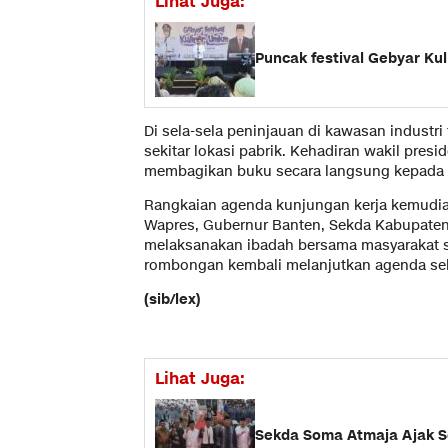
Lihat Juga:
Puncak festival Gebyar K
Di sela-sela peninjauan di kawasan industr
sekitar lokasi pabrik. Kehadiran wakil presi
membagikan buku secara langsung kepada 
Rangkaian agenda kunjungan kerja kemudia
Wapres, Gubernur Banten, Sekda Kabupaten 
melaksanakan ibadah bersama masyarakat se
rombongan kembali melanjutkan agenda sel
(sib/lex)
Lihat Juga:
Sekda Soma Atmaja Ajak S