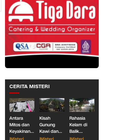
CERITA MISTERI
Antara
Kisah
Rahasia
Mitos dan
Gunung
Kelam di
Keyakinan,
Kawi dan
Balik
Ketika
Dua
Makam
iMisteri
iMisteri
iMisteri