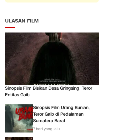
ULASAN FILM
Sinopsis Film Bisikan Desa Gringsing, Teror
Entitas Gaib
Sinopsis Film Urang Bunian,
Teror Gaib di Pedalaman
Sumatera Barat
7 hari yang lalu