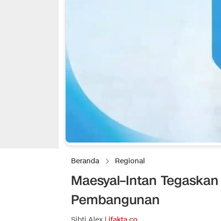
Beranda
Regional
Maesyal–Intan Tegaskan
Pembangunan
Sibti Alex |
ifakta.co