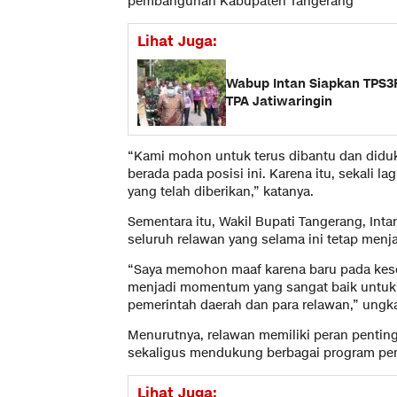
pembangunan Kabupaten Tangerang
Lihat Juga:
Wabup Intan Siapkan TPS3
TPA Jatiwaringin
“Kami mohon untuk terus dibantu dan diduk
berada pada posisi ini. Karena itu, sekali 
yang telah diberikan,” katanya.
Sementara itu, Wakil Bupati Tangerang, Int
seluruh relawan yang selama ini tetap me
“Saya memohon maaf karena baru pada kese
menjadi momentum yang sangat baik untuk 
pemerintah daerah dan para relawan,” ungk
Menurutnya, relawan memiliki peran pentin
sekaligus mendukung berbagai program p
Lihat Juga: