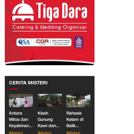
CERITA MISTERI
Antara
Kisah
Rahasia
Mitos dan
Gunung
Kelam di
Keyakinan,
Kawi dan
Balik
Ketika
Dua
Makam
iMisteri
iMisteri
iMisteri