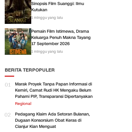
Sinopsis Film Suanggi: Ilmu
Kutukan
1 minggu yang lalu
Pemain Film Istimewa, Drama
Keluarga Penuh Makna Tayang
17 September 2026
1 minggu yang lalu
BERITA TERPOPULER
01
Marak Proyek Tanpa Papan Informasi di
Kemiri, Camat Rudi HK Mengaku Belum
Pahami PIP, Transparansi Dipertanyakan
Regional
02
Pedagang Klaim Ada Setoran Bulanan,
Dugaan Konsorsium Obat Keras di
Cianjur Kian Menguat
g