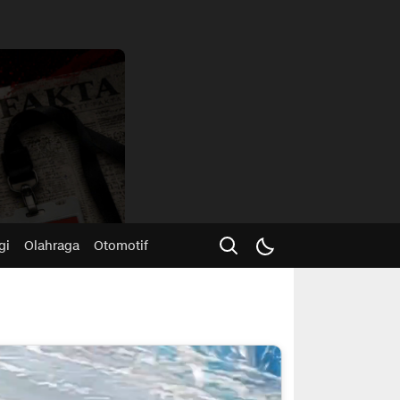
Advertisme
gi
Olahraga
Otomotif