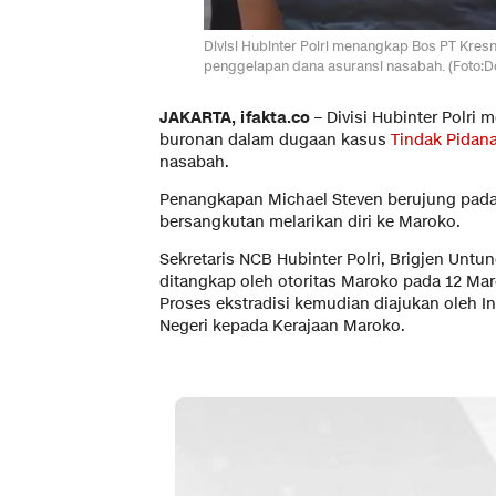
Divisi Hubinter Polri menangkap Bos PT Kres
penggelapan dana asuransi nasabah. (Foto:Dok
JAKARTA, ifakta.co –
Divisi Hubinter Polri
buronan dalam dugaan kasus
Tindak Pidan
nasabah.
Penangkapan Michael Steven berujung pada
bersangkutan melarikan diri ke Maroko.
Sekretaris NCB Hubinter Polri, Brigjen Un
ditangkap oleh otoritas Maroko pada 12 Mare
Proses ekstradisi kemudian diajukan oleh 
Negeri kepada Kerajaan Maroko.