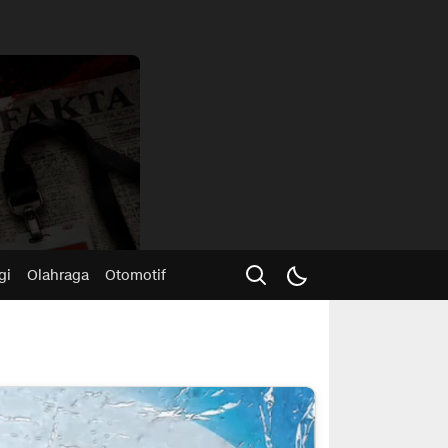
Advertisme
gi
Olahraga
Otomotif