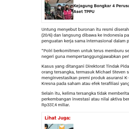
Kejagung Bongkar 4 Perusa
Aset TPPU
Untung menyebut buronan itu resmi diserah
(20/6) dan langsung dibawa ke Indonesia pa
penguatan kerja sama internasional dalam
“Polri berkomitmen untuk terus memburu se
negeri guna mempertanggungjawabkan perb
Kasus yang ditangani Direktorat Tindak Pida
orang tersangka, termasuk Michael Steven s
menginvestasikan premi produk asuransi K-li
Kresna pada saham atau efek terafiliasi yan
Selain itu, kelima tersangka tidak member
perkembangan investasi atau nilai aktiva ber
Rp337,4 miliar.
Lihat Juga: