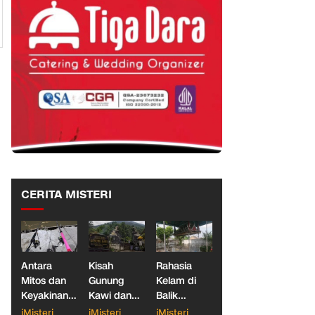
CERITA MISTERI
Antara
Kisah
Rahasia
Mitos dan
Gunung
Kelam di
Keyakinan,
Kawi dan
Balik
Ketika
Dua
Makam
iMisteri
iMisteri
iMisteri