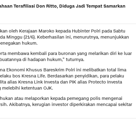
haan Terafiliasi Don Ritto, Diduga Jadi Tempat Samarkan
kan oleh Kerajaan Maroko kepada Hubinter Polri pada Sabtu
da Minggu (21/6). Keberhasilan ini, menurutnya, menunjukkan
 penegakan hukum.
rta membawa kembali para buronan yang melarikan diri ke luar
uatannya di hadapan hukum,” tuturnya.
na Ekonomi Khusus Bareskrim Polri ini melibatkan total lima
elaku bos Kresna Life. Berdasarkan penyidikan, para pelaku
ta alias Kresna Link Investa dan PIK alias Protecto Investa
g melebihi ketentuan OJK.
itahukan atau melaporkan kepada pemegang polis mengenai
sih. Akibatnya, kerugian investor diperkirakan mencapai sekitar