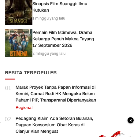
Sinopsis Film Suanggi: Ilmu
Kutukan
1 minggu yang lalu
Pemain Film Istimewa, Drama
Keluarga Penuh Makna Tayang
17 September 2026
2 minggu yang lalu
BERITA TERPOPULER
01
Marak Proyek Tanpa Papan Informasi di
Kemiri, Camat Rudi HK Mengaku Belum
Pahami PIP, Transparansi Dipertanyakan
Regional
02
Pedagang Klaim Ada Setoran Bulanan,
×
Dugaan Konsorsium Obat Keras di
Cianjur Kian Menguat