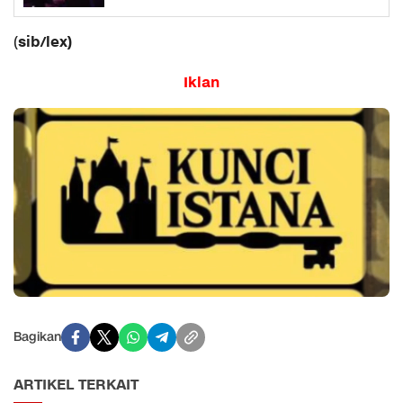
sib/lex)
(
Iklan
Bagikan
ARTIKEL TERKAIT