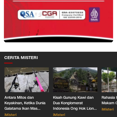
CERITA MISTERI
Antara Mitos dan
Kisah Gunung Kawi dan
Rahasia 
Keyakinan, Ketika Dunia
Dua Konglomerat
Makam Ga
Galatama Ikan Mas
Indonesia Ong Hok Liong
iMisteri
Bersentuhan dengan Hal
hingga Liem Sioe Liong
iMisteri
iMisteri