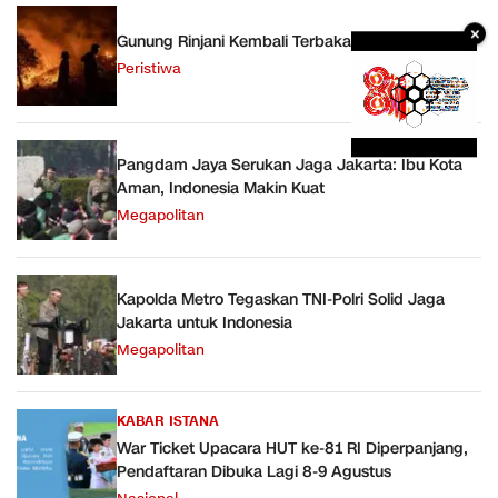
×
Gunung Rinjani Kembali Terbakar
Peristiwa
Pangdam Jaya Serukan Jaga Jakarta: Ibu Kota
Aman, Indonesia Makin Kuat
Megapolitan
Kapolda Metro Tegaskan TNI-Polri Solid Jaga
Jakarta untuk Indonesia
Megapolitan
KABAR ISTANA
War Ticket Upacara HUT ke-81 RI Diperpanjang,
Pendaftaran Dibuka Lagi 8-9 Agustus