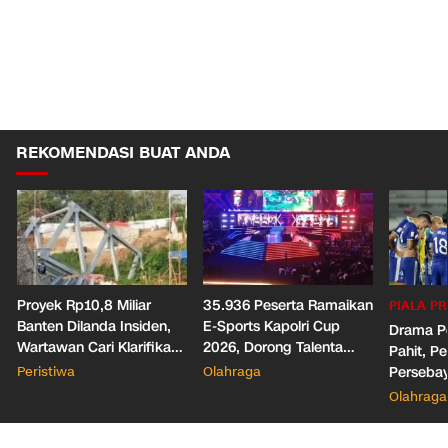
REKOMENDASI BUAT ANDA
Proyek Rp10,8 Miliar
35.936 Peserta Ramaikan
PIALA PR
Banten Dilanda Insiden,
E-Sports Kapolri Cup
Drama Pe
Wartawan Cari Klarifikasi
2026, Dorong Talenta
Pahit, Pe
Malah Diblokir!
Digital dan Keamanan
Peristiwa
Olahraga
Persebaya
Siber
Presiden
Olahraga