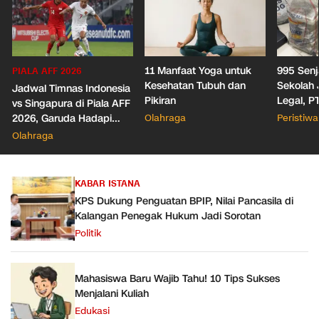
11 Manfaat Yoga untuk
995 Senj
PIALA AFF 2026
Kesehatan Tubuh dan
Sekolah 
Jadwal Timnas Indonesia
Pikiran
Legal, P
vs Singapura di Piala AFF
Izin Polr
2026, Garuda Hadapi
Olahraga
Peristiwa
Senpi-N
Laga Penentuan
Olahraga
Semifinal
KABAR ISTANA
KPS Dukung Penguatan BPIP, Nilai Pancasila di
Kalangan Penegak Hukum Jadi Sorotan
Politik
Mahasiswa Baru Wajib Tahu! 10 Tips Sukses
Menjalani Kuliah
Edukasi