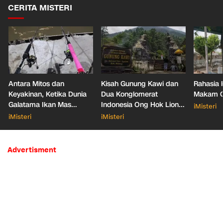
CERITA MISTERI
Antara Mitos dan
Kisah Gunung Kawi dan
Rahasia 
Keyakinan, Ketika Dunia
Dua Konglomerat
Makam Ga
Galatama Ikan Mas
Indonesia Ong Hok Liong
iMisteri
Bersentuhan dengan Hal
hingga Liem Sioe Liong
iMisteri
iMisteri
Mistis
Advertisment