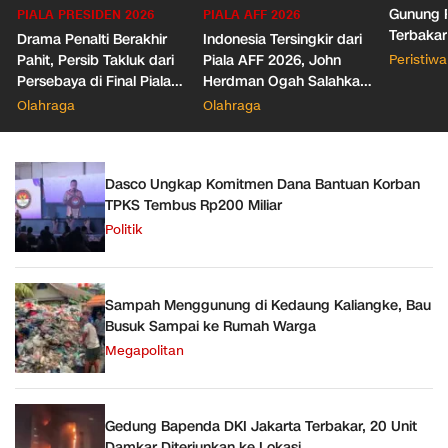
Gunung R
PIALA PRESIDEN 2026
PIALA AFF 2026
Terbakar
Drama Penalti Berakhir
Indonesia Tersingkir dari
Pahit, Persib Takluk dari
Piala AFF 2026, John
Peristiwa
Persebaya di Final Piala
Herdman Ogah Salahkan
Presiden 2026
Wasit
Olahraga
Olahraga
Dasco Ungkap Komitmen Dana Bantuan Korban
TPKS Tembus Rp200 Miliar
Politik
Sampah Menggunung di Kedaung Kaliangke, Bau
Busuk Sampai ke Rumah Warga
Megapolitan
Gedung Bapenda DKI Jakarta Terbakar, 20 Unit
Damkar Diterjunkan ke Lokasi