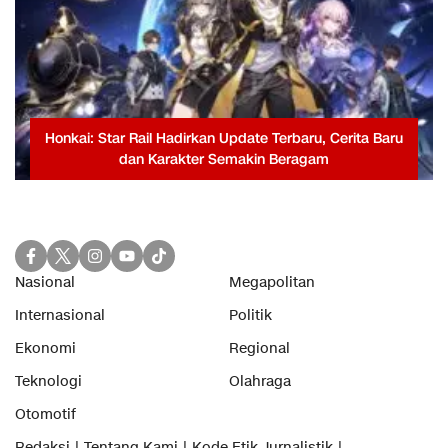
Honkai: Star Rail Hadirkan Update Terbaru, Cerita Baru
dan Karakter Semakin Beragam
Nasional
Megapolitan
Internasional
Politik
Ekonomi
Regional
Teknologi
Olahraga
Otomotif
Redaksi
Tentang Kami
Kode Etik Jurnalistik