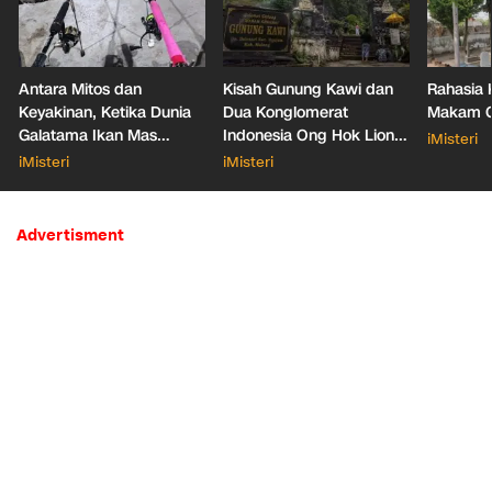
Antara Mitos dan
Kisah Gunung Kawi dan
Rahasia 
Keyakinan, Ketika Dunia
Dua Konglomerat
Makam Ga
Galatama Ikan Mas
Indonesia Ong Hok Liong
iMisteri
Bersentuhan dengan Hal
hingga Liem Sioe Liong
iMisteri
iMisteri
Mistis
Advertisment