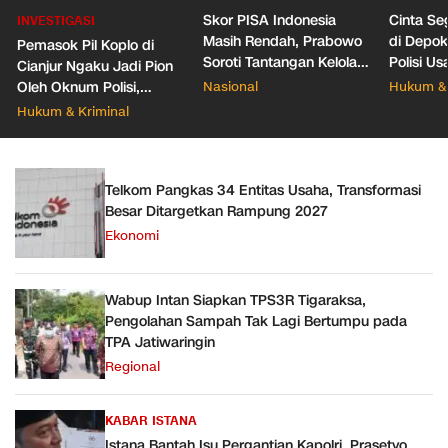
Skor PISA Indonesia
Cinta Se
INVESTIGASI
Masih Rendah, Prabowo
di Depo
Pemasok Pil Koplo di
Soroti Tantangan Kelola
Polisi Us
Cianjur Ngaku Jadi Pion
388 Ribu Sekolah
Pacar Ba
Oleh Oknum Polisi,
Nasional
Hukum & 
Propam Mabes Polri
Hukum & Kriminal
Diminta Turun
Telkom Pangkas 34 Entitas Usaha, Transformasi
Besar Ditargetkan Rampung 2027
Ekonomi
Wabup Intan Siapkan TPS3R Tigaraksa,
Pengolahan Sampah Tak Lagi Bertumpu pada
TPA Jatiwaringin
Regional
KABAR ISTANA
Istana Bantah Isu Pergantian Kapolri, Prasetyo