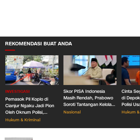
REKOMENDASI BUAT ANDA
Skor PISA Indonesia
Cinta Se
INVESTIGASI
Masih Rendah, Prabowo
di Depo
Pemasok Pil Koplo di
Soroti Tantangan Kelola
Polisi Us
Cianjur Ngaku Jadi Pion
388 Ribu Sekolah
Pacar Ba
Oleh Oknum Polisi,
Nasional
Hukum & 
Propam Mabes Polri
Hukum & Kriminal
Diminta Turun