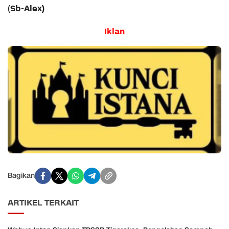
Sb-Alex)
(
Iklan
Bagikan
ARTIKEL TERKAIT