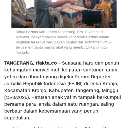
Ketua Baznas Kabupaten Tangerang, Drs. H. Achmad
Nawawi, menyampaikan bahwa kehadiran Baznas dalam
kegiatan tersebut merupakan bagian dari komitmen untuk
terus membantu masyarakat yang membutuhkan. (Foto:
ifakta/lx)
TANGERANG, ifakta.co
– Suasana haru dan penuh
kehangatan menyelimuti kegiatan santunan anak
yatim dan dhuafa yang digelar Forum Reporter
Jurnalis Republik Indonesia (FRJRI) di Desa Kronjo,
Kecamatan Kronjo, Kabupaten Tangerang, Minggu
(15/3/2026). Ratusan anak yatim tampak berkumpul
bersama para lansia dalam satu ruangan, saling
berbaur dalam kebersamaan yang penuh
kepedulian.