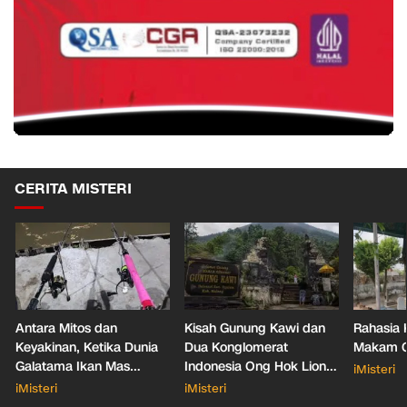
CERITA MISTERI
Antara Mitos dan
Kisah Gunung Kawi dan
Rahasia 
Keyakinan, Ketika Dunia
Dua Konglomerat
Makam Ga
Galatama Ikan Mas
Indonesia Ong Hok Liong
iMisteri
Bersentuhan dengan Hal
hingga Liem Sioe Liong
iMisteri
iMisteri
Mistis