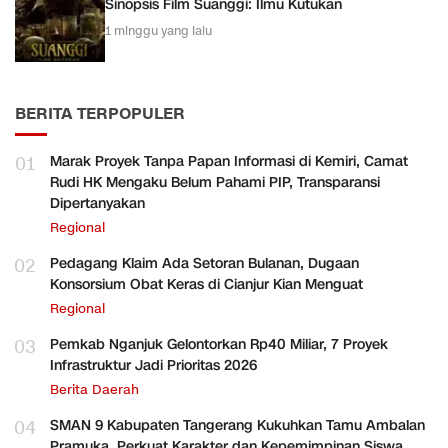
Sinopsis Film Suanggi: Ilmu Kutukan
1 minggu yang lalu
BERITA TERPOPULER
01
Marak Proyek Tanpa Papan Informasi di Kemiri, Camat
Rudi HK Mengaku Belum Pahami PIP, Transparansi
Dipertanyakan
Regional
02
Pedagang Klaim Ada Setoran Bulanan, Dugaan
Konsorsium Obat Keras di Cianjur Kian Menguat
Regional
03
Pemkab Nganjuk Gelontorkan Rp40 Miliar, 7 Proyek
Infrastruktur Jadi Prioritas 2026
Berita Daerah
04
SMAN 9 Kabupaten Tangerang Kukuhkan Tamu Ambalan
Pramuka, Perkuat Karakter dan Kepemimpinan Siswa