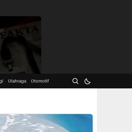
Advertisme
gi
Olahraga
Otomotif