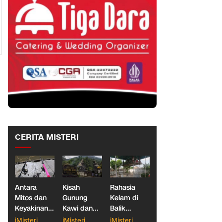
CERITA MISTERI
Antara
Kisah
Rahasia
Mitos dan
Gunung
Kelam di
Keyakinan,
Kawi dan
Balik
Ketika
Dua
Makam
iMisteri
iMisteri
iMisteri