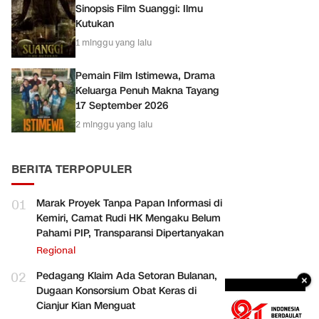
Sinopsis Film Suanggi: Ilmu
Kutukan
1 minggu yang lalu
Pemain Film Istimewa, Drama
Keluarga Penuh Makna Tayang
17 September 2026
2 minggu yang lalu
BERITA TERPOPULER
01
Marak Proyek Tanpa Papan Informasi di
Kemiri, Camat Rudi HK Mengaku Belum
Pahami PIP, Transparansi Dipertanyakan
Regional
02
Pedagang Klaim Ada Setoran Bulanan,
×
Dugaan Konsorsium Obat Keras di
Cianjur Kian Menguat