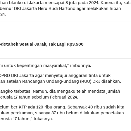
n blanko di Jakarta mencapai 8 juta pada 2024. Karena itu, kat
Gubernur DKI Jakarta Heru Budi Hartono agar melakukan hibah
24.
odetabek Sesuai Jarak, Tak Lagi Rp3.500
ini untuk kepentingan masyarakat,” imbuhnya.
DPRD DKI Jakarta agar menyetujui anggaran tinta untuk
kan setelah Rancangan Undang-undang (RUU) DKJ disahkan.
blangko terbatas. Namun, dia mengaku telah mendata jumlah
berusia 17 tahun sebelum Februari 2024.
lum ber-KTP ada 120 ribu orang. Sebanyak 40 ribu sudah kita
akukan perekaman, sisanya 37 ribu belum dilakukan pencetakan
sia 17 tahun,” tukasnya.