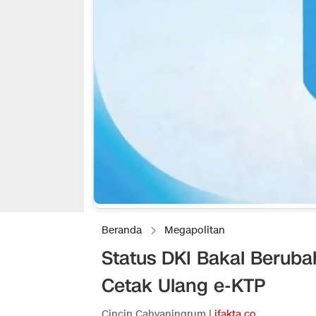
Beranda
Megapolitan
Status DKI Bakal Beruba
Cetak Ulang e-KTP
Cincin Cahyaningrum |
ifakta.co