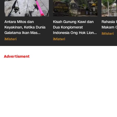
Antara Mitos dan
Kisah Gunung Kawi dan
Rahasia 
Keyakinan, Ketika Dunia
Dua Konglomerat
Makam Ga
Galatama Ikan Mas
Indonesia Ong Hok Liong
iMisteri
Bersentuhan dengan Hal
hingga Liem Sioe Liong
iMisteri
iMisteri
Mistis
Advertisment