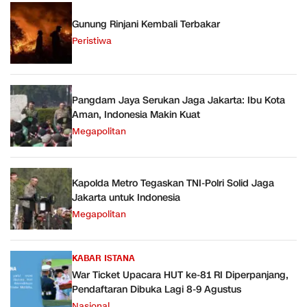
Gunung Rinjani Kembali Terbakar
Peristiwa
Pangdam Jaya Serukan Jaga Jakarta: Ibu Kota
Aman, Indonesia Makin Kuat
Megapolitan
Kapolda Metro Tegaskan TNI-Polri Solid Jaga
Jakarta untuk Indonesia
Megapolitan
KABAR ISTANA
War Ticket Upacara HUT ke-81 RI Diperpanjang,
Pendaftaran Dibuka Lagi 8-9 Agustus
Nasional