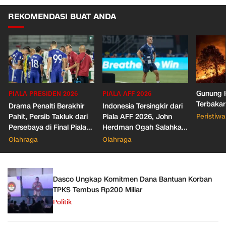
REKOMENDASI BUAT ANDA
Gunung R
PIALA PRESIDEN 2026
PIALA AFF 2026
Terbakar
Drama Penalti Berakhir
Indonesia Tersingkir dari
Pahit, Persib Takluk dari
Piala AFF 2026, John
Peristiwa
Persebaya di Final Piala
Herdman Ogah Salahkan
Presiden 2026
Wasit
Olahraga
Olahraga
Dasco Ungkap Komitmen Dana Bantuan Korban
TPKS Tembus Rp200 Miliar
Politik