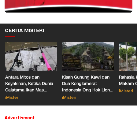
CERITA MISTERI
Antara Mitos dan
Kisah Gunung Kawi dan
Rahasia 
Keyakinan, Ketika Dunia
Dua Konglomerat
Makam Ga
Galatama Ikan Mas
Indonesia Ong Hok Liong
iMisteri
Bersentuhan dengan Hal
hingga Liem Sioe Liong
iMisteri
iMisteri
Mistis
Advertisment