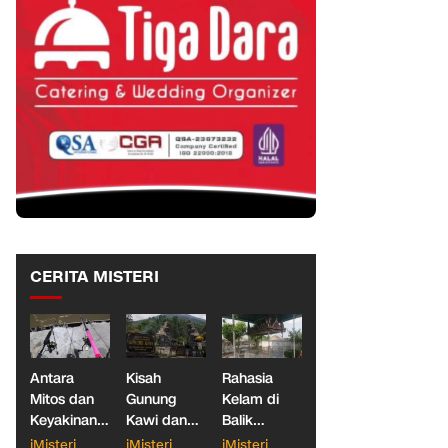
CERITA MISTERI
Antara
Kisah
Rahasia
Mitos dan
Gunung
Kelam di
Keyakinan,
Kawi dan
Balik
Ketika
Dua
Makam
iMisteri
iMisteri
iMisteri