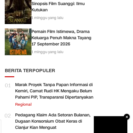
Sinopsis Film Suanggi: Ilmu
Kutukan
1 minggu yang lalu
Pemain Film Istimewa, Drama
Keluarga Penuh Makna Tayang
17 September 2026
1 minggu yang lalu
BERITA TERPOPULER
01
Marak Proyek Tanpa Papan Informasi di
Kemiri, Camat Rudi HK Mengaku Belum
Pahami PIP, Transparansi Dipertanyakan
Regional
02
Pedagang Klaim Ada Setoran Bulanan,
×
Dugaan Konsorsium Obat Keras di
Cianjur Kian Menguat