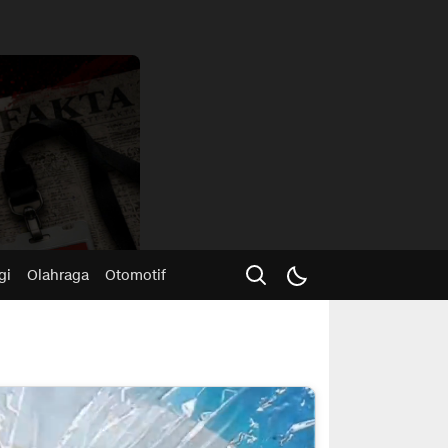
Advertisme
gi
Olahraga
Otomotif