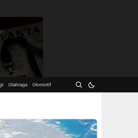
Advertisme
gi
Olahraga
Otomotif