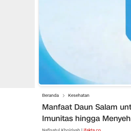
Beranda
Kesehatan
Manfaat Daun Salam unt
Imunitas hingga Menyeh
Nafisatul Khoiriyah |
ifakta.co