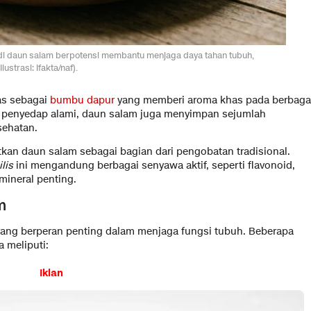
 di daun salam berpotensi membantu menjaga daya tahan tubuh,
ustrasi: Ifakta/naf).
as sebagai
bumbu dapur
yang memberi aroma khas pada berbaga
ai penyedap alami, daun salam juga menyimpan sejumlah
sehatan.
kan daun salam sebagai bagian dari pengobatan tradisional.
lis
ini mengandung berbagai senyawa aktif, seperti flavonoid,
 mineral penting.
m
ang berperan penting dalam menjaga fungsi tubuh. Beberapa
 meliputi:
Iklan