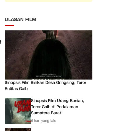
ULASAN FILM
i
Sinopsis Film Bisikan Desa Gringsing, Teror
Entitas Gaib
Sinopsis Film Urang Bunian,
Teror Gaib di Pedalaman
Sumatera Barat
6 hari yang lalu