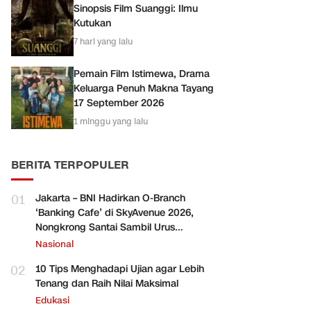
Sinopsis Film Suanggi: Ilmu
Kutukan
7 hari yang lalu
Pemain Film Istimewa, Drama
Keluarga Penuh Makna Tayang
17 September 2026
1 minggu yang lalu
BERITA TERPOPULER
01
Jakarta – BNI Hadirkan O-Branch
‘Banking Cafe’ di SkyAvenue 2026,
Nongkrong Santai Sambil Urus
Perbankan
Nasional
02
10 Tips Menghadapi Ujian agar Lebih
Tenang dan Raih Nilai Maksimal
Edukasi