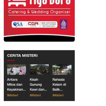
CERITA MISTERI
Antara
Kisah
Rahasia
Mitos dan
Gunung
Kelam di
Keyakinan,
Kawi dan
Balik
Ketika
Dua
Makam
iMisteri
iMisteri
iMisteri
Dunia
Konglomerat
Gantung
Galatama
Indonesia
Blitar