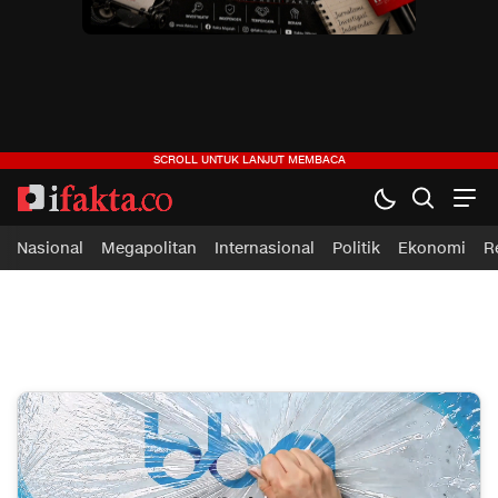
ifakta.co
#pastibenar
Nasional
Megapolitan
Internasional
Politik
Ekonomi
R