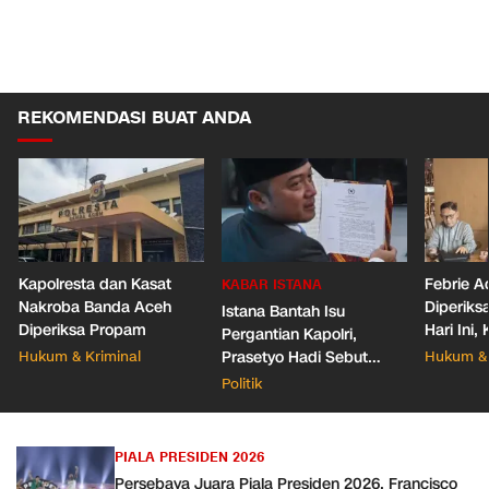
REKOMENDASI BUAT ANDA
Kapolresta dan Kasat
Febrie A
KABAR ISTANA
Nakroba Banda Aceh
Diperiks
Istana Bantah Isu
Diperiksa Propam
Hari Ini
Pergantian Kapolri,
Pastikan
Hukum & Kriminal
Prasetyo Hadi Sebut
Hukum & 
Belum Ada Surpres
Politik
PIALA PRESIDEN 2026
Persebaya Juara Piala Presiden 2026, Francisco