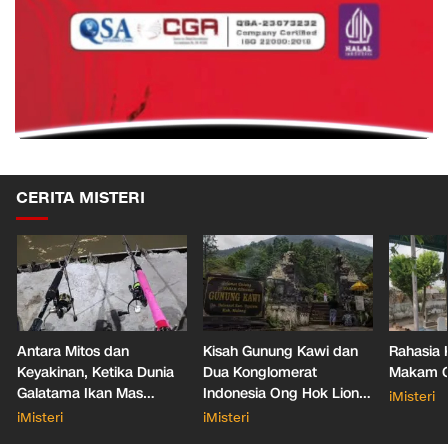
CERITA MISTERI
Antara Mitos dan
Kisah Gunung Kawi dan
Rahasia 
Keyakinan, Ketika Dunia
Dua Konglomerat
Makam Ga
Galatama Ikan Mas
Indonesia Ong Hok Liong
iMisteri
Bersentuhan dengan Hal
hingga Liem Sioe Liong
iMisteri
iMisteri
Mistis