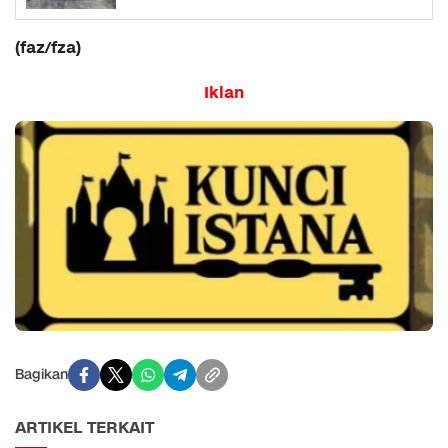
Retail
(faz/fza)
Iklan
Bagikan
ARTIKEL TERKAIT