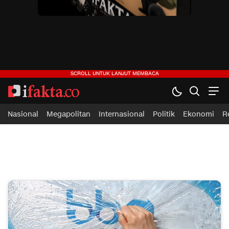
ifakta.co
#pastibenar
Nasional
Megapolitan
Internasional
Politik
Ekonomi
R