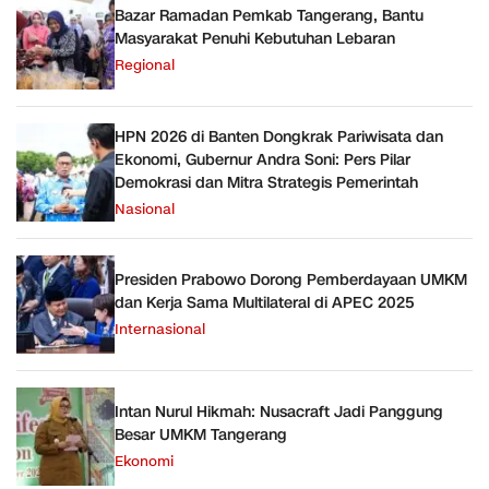
Bazar Ramadan Pemkab Tangerang, Bantu
Masyarakat Penuhi Kebutuhan Lebaran
Regional
HPN 2026 di Banten Dongkrak Pariwisata dan
Ekonomi, Gubernur Andra Soni: Pers Pilar
Demokrasi dan Mitra Strategis Pemerintah
Nasional
Presiden Prabowo Dorong Pemberdayaan UMKM
dan Kerja Sama Multilateral di APEC 2025
Internasional
Intan Nurul Hikmah: Nusacraft Jadi Panggung
Besar UMKM Tangerang
Ekonomi