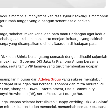
ar kedua mempelai menyampaikan rasa syukur sekaligus memoho
gar rumah tangga yang dibangun senantiasa diberikan
n.
arga, sahabat, rekan kerja, dan para tamu undangan agar kedua
ebahagiaan, keberkahan, serta menjadi keluarga yang sakinah,
arga yang disampaikan oleh dr. Nasrudin di hadapan para
n Rizki dan Shinta berlangsung semarak dengan dihadiri sejumlah
Tampak hadir Gubernur DKI Jakarta Pramono Anung bersama
saha, serta tamu VIP lainnya yang turut memberikan ucapan
enampilan hiburan dari
Adelea Group
yang sukses menghibur
endapat dukungan dari berbagai sponsor dan mitra hiburan, di
op One, Shanghai, Hawai Entertainment, Oasis Community
Royal Brewhouse (RB), serta Executive Lounge Bar.
 bunga ucapan selamat bertuliskan “Happy Wedding Rizki & Shinta
, dan mitra keluarga kedua mempelai, menambah semarak suasana