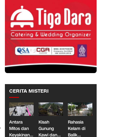
n
CERITA MISTERI
Antara
Kisah
Rahasia
Mitos dan
Gunung
Kelam di
”
Keyakinan,
Kawi dan
Balik