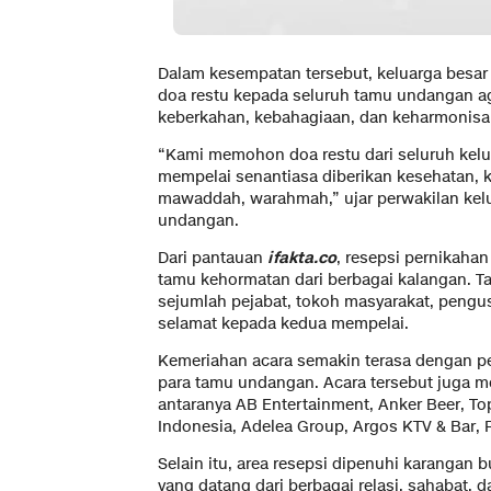
Dalam kesempatan tersebut, keluarga bes
doa restu kepada seluruh tamu undangan a
keberkahan, kebahagiaan, dan keharmonisa
“Kami memohon doa restu dari seluruh kelu
mempelai senantiasa diberikan kesehatan, k
mawaddah, warahmah,” ujar perwakilan kelu
undangan.
Dari pantauan
ifakta.co
, resepsi pernikaha
tamu kehormatan dari berbagai kalangan. 
sejumlah pejabat, tokoh masyarakat, pengu
selamat kepada kedua mempelai.
Kemeriahan acara semakin terasa dengan p
para tamu undangan. Acara tersebut juga m
antaranya AB Entertainment, Anker Beer, T
Indonesia, Adelea Group, Argos KTV & Bar, 
Selain itu, area resepsi dipenuhi karangan
yang datang dari berbagai relasi, sahabat