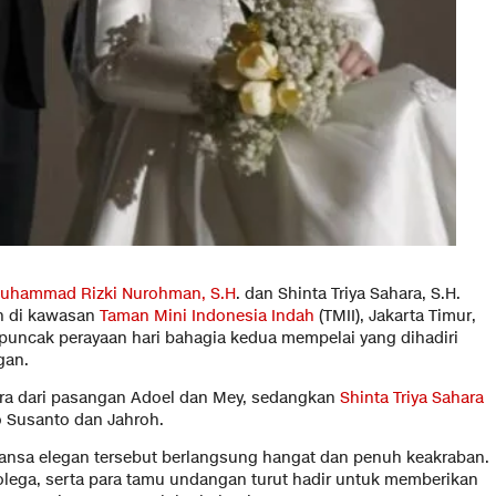
uhammad Rizki Nurohman, S.H
. dan Shinta Triya Sahara, S.H.
n di kawasan
Taman Mini Indonesia Indah
(TMII), Jakarta Timur,
 puncak perayaan hari bahagia kedua mempelai yang dihadiri
gan.
a dari pasangan Adoel dan Mey, sedangkan
Shinta Triya Sahara
o Susanto dan Jahroh.
ansa elegan tersebut berlangsung hangat dan penuh keakraban.
olega, serta para tamu undangan turut hadir untuk memberikan