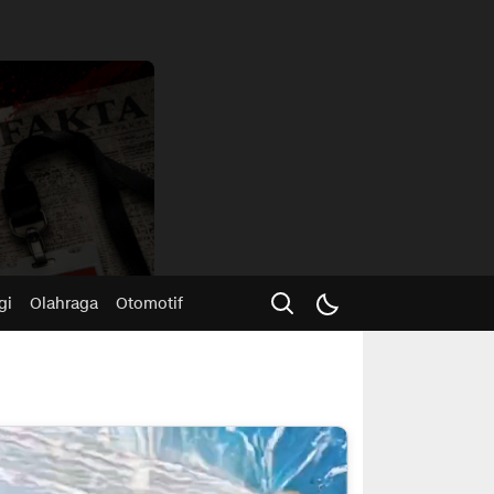
Advertisme
gi
Olahraga
Otomotif