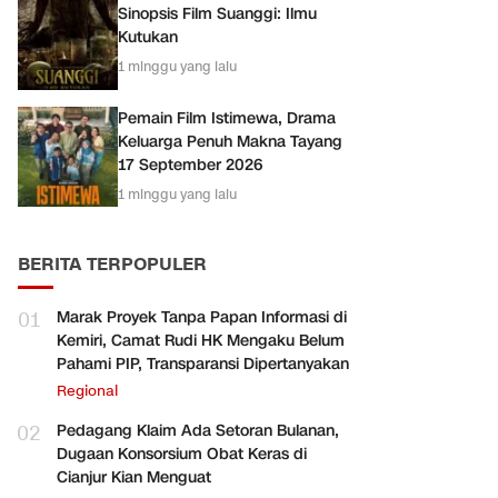
Sinopsis Film Suanggi: Ilmu
Kutukan
1 minggu yang lalu
Pemain Film Istimewa, Drama
Keluarga Penuh Makna Tayang
17 September 2026
1 minggu yang lalu
BERITA TERPOPULER
01
Marak Proyek Tanpa Papan Informasi di
Kemiri, Camat Rudi HK Mengaku Belum
Pahami PIP, Transparansi Dipertanyakan
Regional
02
Pedagang Klaim Ada Setoran Bulanan,
Dugaan Konsorsium Obat Keras di
Cianjur Kian Menguat