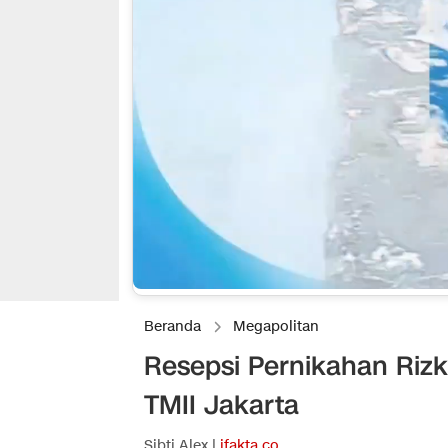
Beranda
Megapolitan
Resepsi Pernikahan Rizk
TMII Jakarta
Sibti Alex |
ifakta.co