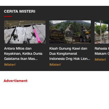
CERITA MISTERI
Antara Mitos dan
Kisah Gunung Kawi dan
Rahasia 
Keyakinan, Ketika Dunia
Dua Konglomerat
Makam Ga
Galatama Ikan Mas
Indonesia Ong Hok Liong
iMisteri
Bersentuhan dengan Hal
hingga Liem Sioe Liong
iMisteri
iMisteri
Mistis
Advertisment