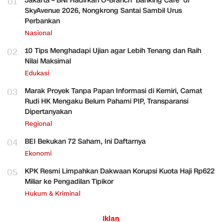
01
Jakarta – BNI Hadirkan O-Branch ‘Banking Cafe’ di
SkyAvenue 2026, Nongkrong Santai Sambil Urus
Perbankan
Nasional
02
10 Tips Menghadapi Ujian agar Lebih Tenang dan Raih
Nilai Maksimal
Edukasi
03
Marak Proyek Tanpa Papan Informasi di Kemiri, Camat
Rudi HK Mengaku Belum Pahami PIP, Transparansi
Dipertanyakan
Regional
04
BEI Bekukan 72 Saham, Ini Daftarnya
Ekonomi
05
KPK Resmi Limpahkan Dakwaan Korupsi Kuota Haji Rp622
Miliar ke Pengadilan Tipikor
Hukum & Kriminal
Iklan