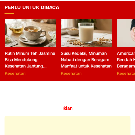
PERLU UNTUK DIBACA
Rutin Minum Teh Jasmine
Susu Kedelai, Minuman
American
Bisa Mendukung
Nabati dengan Beragam
Rendah K
Kesehatan Jantung
Manfaat untuk Kesehatan
Beragam
hingga Fungsi Otak
Tubuh
Kesehatan
Kesehatan
Kesehat
Iklan