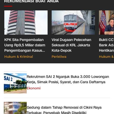
REKOMENDASI BUAT ANDA
KPK Sita Pengembalian
Viral Dugaan Pelecehan
Bukti CC
Uang Rp9,5 Miliar dalam
Seksual di KRL Jakarta
Bank Ada
Pengembangan Kasus
Kota-Depok
Hentikan
Korupsi Pajak KPP
Dugaan 
Hukum & Kriminal
Peristiwa
Hukum & 
Banjarmasin
Rekrutmen SAI 2 Nganjuk Buka 3.000 Lowongan
Kerja, Simak Posisi, Syarat, dan Cara Daftarnya
Ekonomi
Gedung dalam Tahap Renovasi di Cikini Raya
Terbakar, Penyebab Masih Diselidiki