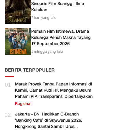
Sinopsis Film Suanggi: Ilmu
Kutukan
7 hari yang lalu
Pemain Film Istimewa, Drama
Keluarga Penuh Makna Tayang
17 September 2026
1 minggu yang lalu
BERITA TERPOPULER
01
Marak Proyek Tanpa Papan Informasi di
Kemiri, Camat Rudi HK Mengaku Belum
Pahami PIP, Transparansi Dipertanyakan
Regional
02
Jakarta – BNI Hadirkan O-Branch
‘Banking Cafe’ di SkyAvenue 2026,
Nongkrong Santai Sambil Urus