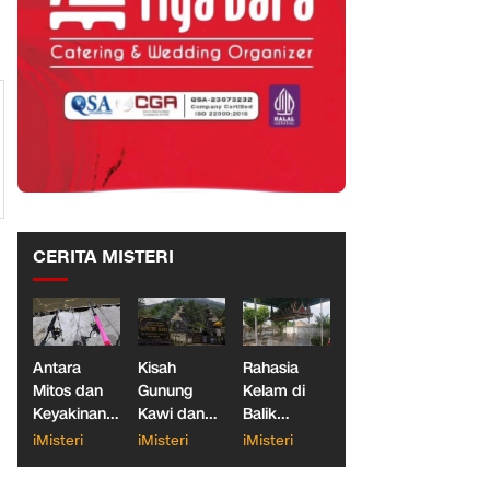
CERITA MISTERI
Antara
Kisah
Rahasia
Mitos dan
Gunung
Kelam di
Keyakinan,
Kawi dan
Balik
Ketika
Dua
Makam
iMisteri
iMisteri
iMisteri
Dunia
Konglomerat
Gantung
Galatama
Indonesia
Blitar