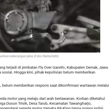
rikan keterangan jelas (Foto: ifakta/Adhi)
yang terjadi di jembatan Fly Over Ganefo, Kabupaten Demak, Jawa
 sosial. Hingga kini, pihak kepolisian belum memberikan
s, belum memberikan respons saat dikonfirmasi wartawan melalu
peda motor yang melaju dari arah berlawanan. Korban diketahui
a Dusun Trisik, Desa Tarub, Kecamatan Tawangharjo,
engendarai sepeda motor Yamaha RX-King tanpa nomor polisi.