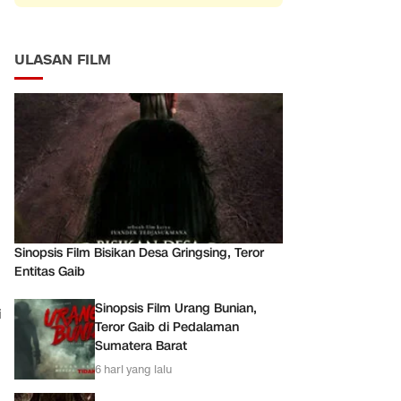
ULASAN FILM
Sinopsis Film Bisikan Desa Gringsing, Teror
Entitas Gaib
Sinopsis Film Urang Bunian,
i
Teror Gaib di Pedalaman
Sumatera Barat
6 hari yang lalu