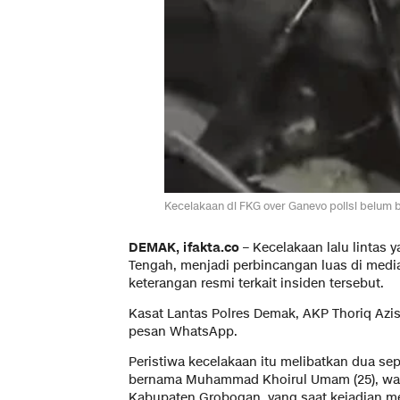
Kecelakaan di FKG over Ganevo polisi belum be
DEMAK, ifakta.co
– Kecelakaan lalu lintas 
Tengah, menjadi perbincangan luas di media
keterangan resmi terkait insiden tersebut.
Kasat Lantas Polres Demak, AKP Thoriq Azi
pesan WhatsApp.
Peristiwa kecelakaan itu melibatkan dua se
bernama Muhammad Khoirul Umam (25), warg
Kabupaten Grobogan, yang saat kejadian m