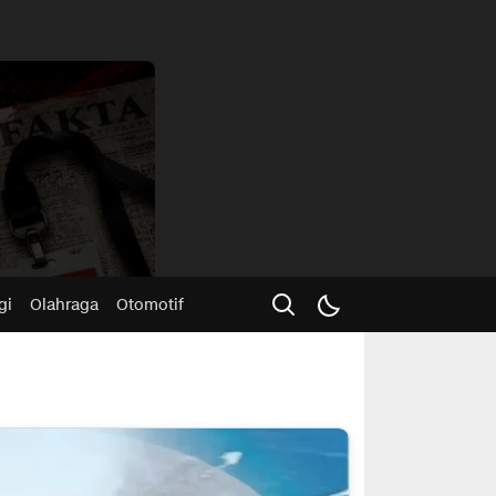
Advertisme
gi
Olahraga
Otomotif