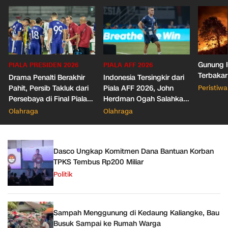
Gunung R
PIALA PRESIDEN 2026
PIALA AFF 2026
Terbakar
Drama Penalti Berakhir
Indonesia Tersingkir dari
Pahit, Persib Takluk dari
Piala AFF 2026, John
Peristiwa
Persebaya di Final Piala
Herdman Ogah Salahkan
Presiden 2026
Wasit
Olahraga
Olahraga
Dasco Ungkap Komitmen Dana Bantuan Korban
TPKS Tembus Rp200 Miliar
Politik
Sampah Menggunung di Kedaung Kaliangke, Bau
Busuk Sampai ke Rumah Warga