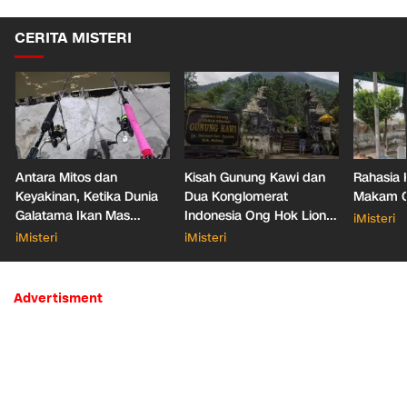
CERITA MISTERI
Antara Mitos dan
Kisah Gunung Kawi dan
Rahasia 
Keyakinan, Ketika Dunia
Dua Konglomerat
Makam Ga
Galatama Ikan Mas
Indonesia Ong Hok Liong
iMisteri
Bersentuhan dengan Hal
hingga Liem Sioe Liong
iMisteri
iMisteri
Mistis
Advertisment