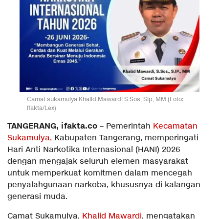
Camat sukamulya Khalid Mawardi S.Sos, Sip, MM (Foto:
ifakta/Lex)
TANGERANG, ifakta.co
– Pemerintah
Kecamatan
Sukamulya,
Kabupaten Tangerang, memperingati
Hari Anti Narkotika Internasional (HANI) 2026
dengan mengajak seluruh elemen masyarakat
untuk memperkuat komitmen dalam mencegah
penyalahgunaan narkoba, khususnya di kalangan
generasi muda.
Camat Sukamulya,
Khalid Mawardi
, mengatakan