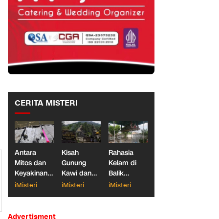
CERITA MISTERI
Antara
Kisah
Rahasia
Mitos dan
Gunung
Kelam di
Keyakinan,
Kawi dan
Balik
Ketika
Dua
Makam
iMisteri
iMisteri
iMisteri
Dunia
Konglomerat
Gantung
Galatama
Indonesia
Blitar
Ikan Mas
Ong Hok
Advertisment