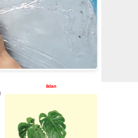
Iklan
n