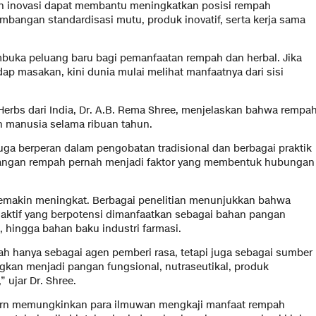
n inovasi dapat membantu meningkatkan posisi rempah
embangan standardisasi mutu, produk inovatif, serta kerja sama
uka peluang baru bagi pemanfaatan rempah dan herbal. Jika
ap masakan, kini dunia mulai melihat manfaatnya dari sisi
Herbs dari India, Dr. A.B. Rema Shree, menjelaskan bahwa rempa
n manusia selama ribuan tahun.
ga berperan dalam pengobatan tradisional dan berbagai praktik
gangan rempah pernah menjadi faktor yang membentuk hubungan
 semakin meningkat. Berbagai penelitian menunjukkan bahwa
ktif yang berpotensi dimanfaatkan sebagai bahan pangan
, hingga bahan baku industri farmasi.
ah hanya sebagai agen pemberi rasa, tetapi juga sebagai sumber
gkan menjadi pangan fungsional, nutraseutikal, produk
 ujar Dr. Shree.
dern memungkinkan para ilmuwan mengkaji manfaat rempah