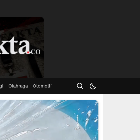
Advertisme
gi
Olahraga
Otomotif