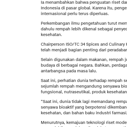
Ia menambahkan bahwa penguatan riset da
Indonesia di pasar global. Karena itu, peng
internasional perlu terus diperluas.
Perkembangan ilmu pengetahuan turut memb
dahulu rempah lebih dikenal sebagai penyed
kesehatan.
Chairperson ISO/TC 34 Spices and Culinary 
telah menjadi bagian penting dari peradaba
Selain digunakan dalam makanan, rempah ju
budaya di berbagai negara. Bahkan, perda
antarbangsa pada masa lalu.
Saat ini, perhatian dunia terhadap rempah
sejumlah rempah mengandung senyawa bioa
fungsional, nutraseutikal, produk kesehatan
“Saat ini, dunia tidak lagi memandang remp
senyawa bioaktif yang berpotensi dikemban
kesehatan, dan bahan baku industri farmasi,”
Menurutnya, kemajuan teknologi riset mo