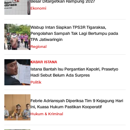
Besar Ditargetkan Rampung 2027
Ekonomi
Wabup Intan Siapkan TPS3R Tigaraksa,
Pengolahan Sampah Tak Lagi Bertumpu pada
TPA Jatiwaringin
Regional
KABAR ISTANA
Istana Bantah Isu Pergantian Kapolri, Prasetyo
Hadi Sebut Belum Ada Surpres
Politik
Febrie Adriansyah Diperiksa Tim 9 Kejagung Hari
Ini, Kuasa Hukum Pastikan Kooperatif
Hukum & Kriminal