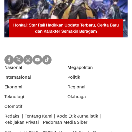
Honkai: Star Rail Hadirkan Update Terbaru, Cerita Baru
dan Karakter Semakin Beragam
Nasional
Megapolitan
Internasional
Politik
Ekonomi
Regional
Teknologi
Olahraga
Otomotif
Redaksi
Tentang Kami
Kode Etik Jurnalistik
Kebijakan Privasi
Pedoman Media Siber