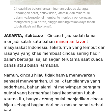
Cincau hijau bukan hanya minuman pelepas dahaga.
Kandungan serat, antioksidan, vitamin, dan mineral di
dalamnya berpotensi membantu menjaga pencernaan,
mengontrol gula darah, hingga meningkatkan daya tahan
tubuh. (Ilustrasi: Ifakta/naf).
JAKARTA, ifakta.co –
Cincau hijau sudah lama
menjadi salah satu bahan
minuman favori
t
masyarakat Indonesia. Teksturnya yang lembut dan
rasanya yang khas membuat cincau sering hadir
dalam berbagai sajian segar, terutama saat cuaca
panas atau bulan Ramadan.
Namun, cincau hijau tidak hanya menawarkan
sensasi menyegarkan. Di balik tampilannya yang
sederhana, bahan alami ini menyimpan beragam
nutrisi yang bermanfaat bagi kesehatan tubuh.
Karena itu, banyak orang mulai menjadikan cincau
hijau sebagai bagian dari pola makan sehat sehari-