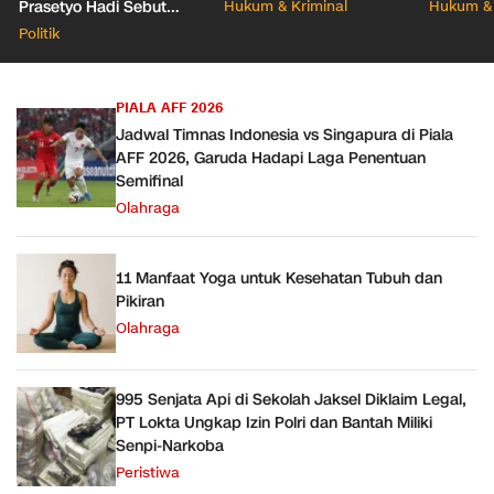
Pastikan Kooperatif
ke Keja
Prasetyo Hadi Sebut
Hukum & Kriminal
Hukum & 
Belum Ada Surpres
Politik
PIALA AFF 2026
Jadwal Timnas Indonesia vs Singapura di Piala
AFF 2026, Garuda Hadapi Laga Penentuan
Semifinal
Olahraga
11 Manfaat Yoga untuk Kesehatan Tubuh dan
Pikiran
Olahraga
995 Senjata Api di Sekolah Jaksel Diklaim Legal,
PT Lokta Ungkap Izin Polri dan Bantah Miliki
Senpi-Narkoba
Peristiwa