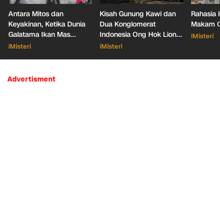
Antara Mitos dan
Kisah Gunung Kawi dan
Rahasia 
Keyakinan, Ketika Dunia
Dua Konglomerat
Makam Ga
Galatama Ikan Mas
Indonesia Ong Hok Liong
iMisteri
Bersentuhan dengan Hal
hingga Liem Sioe Liong
iMisteri
iMisteri
Mistis
Advertisment