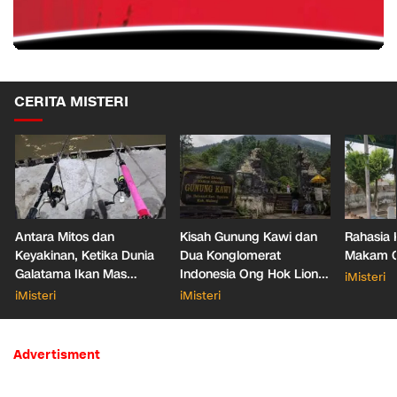
CERITA MISTERI
Antara Mitos dan
Kisah Gunung Kawi dan
Rahasia 
Keyakinan, Ketika Dunia
Dua Konglomerat
Makam Ga
Galatama Ikan Mas
Indonesia Ong Hok Liong
iMisteri
Bersentuhan dengan Hal
hingga Liem Sioe Liong
iMisteri
iMisteri
Mistis
Advertisment