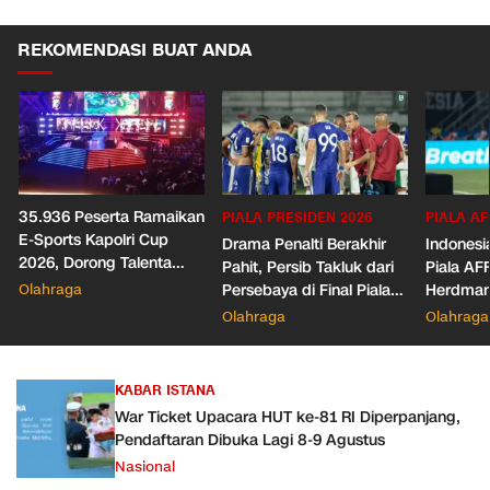
REKOMENDASI BUAT ANDA
35.936 Peserta Ramaikan
PIALA PRESIDEN 2026
PIALA AF
E-Sports Kapolri Cup
Drama Penalti Berakhir
Indonesia
2026, Dorong Talenta
Pahit, Persib Takluk dari
Piala AF
Digital dan Keamanan
Olahraga
Persebaya di Final Piala
Herdman
Siber
Presiden 2026
Wasit
Olahraga
Olahraga
KABAR ISTANA
War Ticket Upacara HUT ke-81 RI Diperpanjang,
Pendaftaran Dibuka Lagi 8-9 Agustus
Nasional