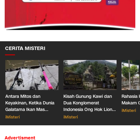
CERITA MISTERI
Antara Mitos dan
Kisah Gunung Kawi dan
Rahasia 
Keyakinan, Ketika Dunia
Dua Konglomerat
Makam Ga
Galatama Ikan Mas
Indonesia Ong Hok Liong
iMisteri
Bersentuhan dengan Hal
hingga Liem Sioe Liong
iMisteri
iMisteri
Mistis
Advertisment