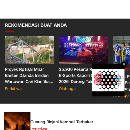
REKOMENDASI BUAT ANDA
×
Proyek Rp10,8 Miliar
35.936 Peserta Ramaikan
PIALA PR
Banten Dilanda Insiden,
E-Sports Kapolri Cup
Drama Pe
Wartawan Cari Klarifikasi
2026, Dorong Talenta
Pahit, Pe
Malah Diblokir!
Digital dan Keamanan
Peristiwa
Olahraga
Persebaya
Siber
Presiden
Olahraga
Gunung Rinjani Kembali Terbakar
Peristiwa