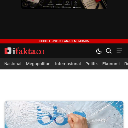
ifakta.co
#pastibenar
Nasional
Megapolitan
Internasional
Politik
Ekonomi
R