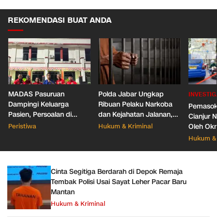
REKOMENDASI BUAT ANDA
MADAS Pasuruan
Polda Jabar Ungkap
INVESTIG
Dampingi Keluarga
Ribuan Pelaku Narkoba
Pemasok 
Pasien, Persoalan di
dan Kejahatan Jalanan,
Cianjur 
RSUD dr. Soedarsono
Sita 2,7 Juta Obat Keras
Peristiwa
Hukum & Kriminal
Oleh Okn
Berakhir Damai
Propam M
Hukum & 
Diminta 
Cinta Segitiga Berdarah di Depok Remaja
Tembak Polisi Usai Sayat Leher Pacar Baru
Mantan
Hukum & Kriminal