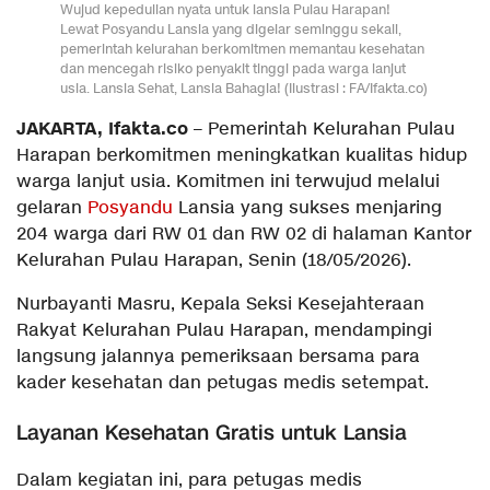
Wujud kepedulian nyata untuk lansia Pulau Harapan!
Lewat Posyandu Lansia yang digelar seminggu sekali,
pemerintah kelurahan berkomitmen memantau kesehatan
dan mencegah risiko penyakit tinggi pada warga lanjut
usia. Lansia Sehat, Lansia Bahagia! (Ilustrasi : FA/Ifakta.co)
JAKARTA, Ifakta.co
– Pemerintah Kelurahan Pulau
Harapan berkomitmen meningkatkan kualitas hidup
warga lanjut usia. Komitmen ini terwujud melalui
gelaran
Posyandu
Lansia yang sukses menjaring
204 warga dari RW 01 dan RW 02 di halaman Kantor
Kelurahan Pulau Harapan, Senin (18/05/2026).
Nurbayanti Masru, Kepala Seksi Kesejahteraan
Rakyat Kelurahan Pulau Harapan, mendampingi
langsung jalannya pemeriksaan bersama para
kader kesehatan dan petugas medis setempat.
Layanan Kesehatan Gratis untuk Lansia
Dalam kegiatan ini, para petugas medis