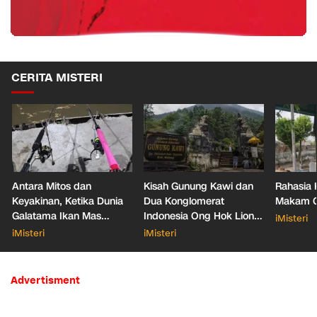
CERITA MISTERI
Antara Mitos dan
Kisah Gunung Kawi dan
Rahasia 
Keyakinan, Ketika Dunia
Dua Konglomerat
Makam Ga
Galatama Ikan Mas
Indonesia Ong Hok Liong
iMisteri
Bersentuhan dengan Hal
hingga Liem Sioe Liong
iMisteri
iMisteri
Mistis
Advertisment