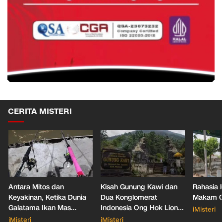
CERITA MISTERI
Antara Mitos dan
Kisah Gunung Kawi dan
Rahasia 
Keyakinan, Ketika Dunia
Dua Konglomerat
Makam Ga
Galatama Ikan Mas
Indonesia Ong Hok Liong
iMisteri
Bersentuhan dengan Hal
hingga Liem Sioe Liong
iMisteri
iMisteri