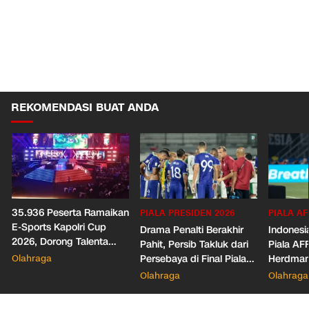
REKOMENDASI BUAT ANDA
35.936 Peserta Ramaikan
PIALA PRESIDEN 2026
PIALA AF
E-Sports Kapolri Cup
Drama Penalti Berakhir
Indonesia
2026, Dorong Talenta
Pahit, Persib Takluk dari
Piala AF
Digital dan Keamanan
Olahraga
Persebaya di Final Piala
Herdman
Siber
Presiden 2026
Wasit
Olahraga
Olahraga