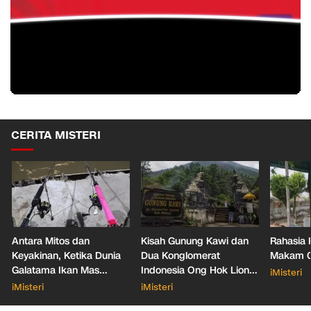
CERITA MISTERI
Antara Mitos dan
Kisah Gunung Kawi dan
Rahasia 
Keyakinan, Ketika Dunia
Dua Konglomerat
Makam Ga
Galatama Ikan Mas
Indonesia Ong Hok Liong
iMisteri
Bersentuhan dengan Hal
hingga Liem Sioe Liong
iMisteri
iMisteri
Mistis