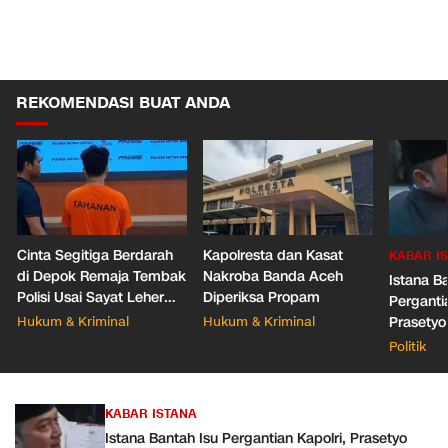
REKOMENDASI BUAT ANDA
Cinta Segitiga Berdarah
Kapolresta dan Kasat
KABAR I
di Depok Remaja Tembak
Nakroba Banda Aceh
Istana B
Polisi Usai Sayat Leher
Diperiksa Propam
Pergantia
Pacar Baru Mantan
Hukum & Kriminal
Hukum & Kriminal
Prasetyo
Belum A
Politik
KABAR ISTANA
Istana Bantah Isu Pergantian Kapolri, Prasetyo