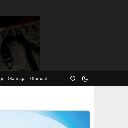
Advertisme
gi
Olahraga
Otomotif