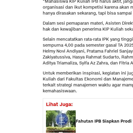
“Mahasiswa KIP Kuliah IPB harus aktif, jan
organisasi dan ikut kompetisi karena akan 
hanya dirasakan sekarang, tapi bisa sampai
Dalam sesi pemaparan materi, Asisten Direk
hak dan kewajiban penerima KIP Kuliah se
Selain mencatatkan rata-rata IPK yang tingg
sempurna 4,00 pada semester gasal TA 2025
Helmy Novi Andiyani, Pratama Fahriel Sanjaya
Zakiyatussiva, Hasya Rahmat Sudarto, Rahma
Aditya Triamaliza, Syifa Az Zahra, dan Fitria A
Untuk memberikan inspirasi, kegiatan ini 
Kuliah dari Fakultas Ekonomi dan Manajeme
terkait strategi manajemen waktu agar mam
kemahasiswaan.
Lihat Juga:
Fahutan IPB Siapkan Prodi 