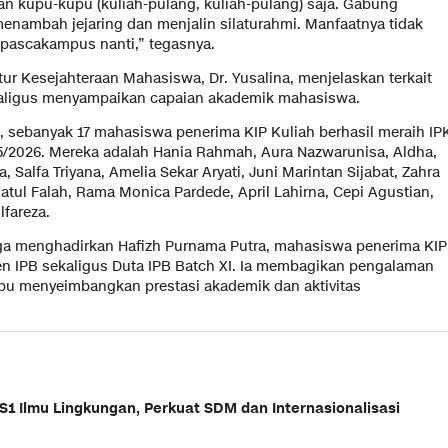
gan kupu-kupu (kuliah-pulang, kuliah-pulang) saja. Gabung
menambah jejaring dan menjalin silaturahmi. Manfaatnya tidak
 pascakampus nanti,” tegasnya.
tur Kesejahteraan Mahasiswa, Dr. Yusalina, menjelaskan terkait
kaligus menyampaikan capaian akademik mahasiswa.
i, sebanyak 17 mahasiswa penerima KIP Kuliah berhasil meraih IP
/2026. Mereka adalah Hania Rahmah, Aura Nazwarunisa, Aldha,
, Salfa Triyana, Amelia Sekar Aryati, Juni Marintan Sijabat, Zahra
tul Falah, Rama Monica Pardede, April Lahirna, Cepi Agustian,
lfareza.
juga menghadirkan Hafizh Purnama Putra, mahasiswa penerima KIP
n IPB sekaligus Duta IPB Batch XI. Ia membagikan pengalaman
pu menyeimbangkan prestasi akademik dan aktivitas
S1 Ilmu Lingkungan, Perkuat SDM dan Internasionalisasi