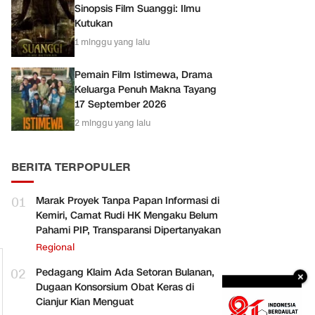
Sinopsis Film Suanggi: Ilmu
Kutukan
1 minggu yang lalu
Pemain Film Istimewa, Drama
Keluarga Penuh Makna Tayang
17 September 2026
2 minggu yang lalu
BERITA TERPOPULER
01
Marak Proyek Tanpa Papan Informasi di
Kemiri, Camat Rudi HK Mengaku Belum
Pahami PIP, Transparansi Dipertanyakan
Regional
02
Pedagang Klaim Ada Setoran Bulanan,
×
Dugaan Konsorsium Obat Keras di
Cianjur Kian Menguat