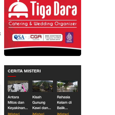
K
CERITA MISTERI
Antara
Kisah
Rahasia
Mitos dan
Gunung
Kelam di
Keyakinan,
Kawi dan
Balik
Ketika
Dua
Makam
iMisteri
iMisteri
iMisteri