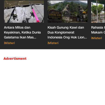
Antara Mitos dan
Kisah Gunung Kawi dan
Rahasia 
Keyakinan, Ketika Dunia
Dua Konglomerat
Makam Ga
Galatama Ikan Mas
Indonesia Ong Hok Liong
iMisteri
Bersentuhan dengan Hal
hingga Liem Sioe Liong
iMisteri
iMisteri
Mistis
Advertisment