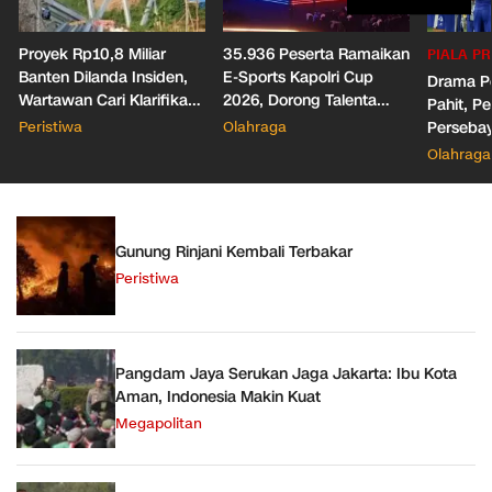
Proyek Rp10,8 Miliar
35.936 Peserta Ramaikan
PIALA PR
Banten Dilanda Insiden,
E-Sports Kapolri Cup
Drama Pe
Wartawan Cari Klarifikasi
2026, Dorong Talenta
Pahit, Pe
Malah Diblokir!
Digital dan Keamanan
Peristiwa
Olahraga
Persebaya
Siber
Presiden
Olahraga
Gunung Rinjani Kembali Terbakar
Peristiwa
Pangdam Jaya Serukan Jaga Jakarta: Ibu Kota
Aman, Indonesia Makin Kuat
Megapolitan