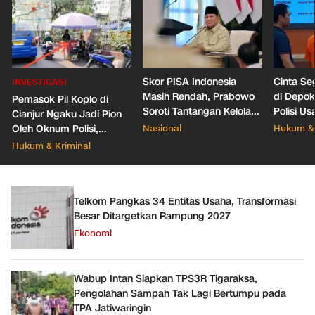
Skor PISA Indonesia
Cinta Se
INVESTIGASI
Masih Rendah, Prabowo
di Depo
Pemasok Pil Koplo di
Soroti Tantangan Kelola
Polisi Us
Cianjur Ngaku Jadi Pion
388 Ribu Sekolah
Pacar Ba
Oleh Oknum Polisi,
Nasional
Hukum & 
Propam Mabes Polri
Hukum & Kriminal
Diminta Turun
Telkom Pangkas 34 Entitas Usaha, Transformasi
Besar Ditargetkan Rampung 2027
Ekonomi
Wabup Intan Siapkan TPS3R Tigaraksa,
Pengolahan Sampah Tak Lagi Bertumpu pada
TPA Jatiwaringin