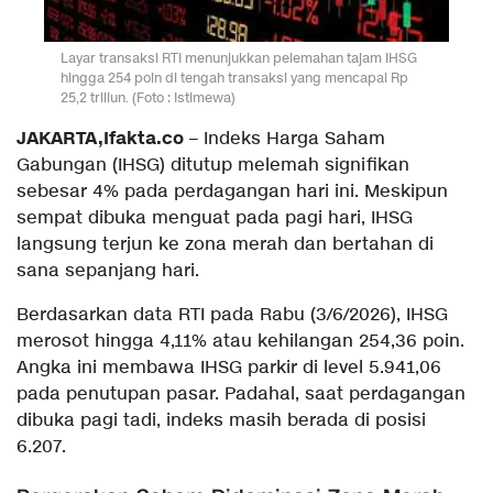
Layar transaksi RTI menunjukkan pelemahan tajam IHSG
hingga 254 poin di tengah transaksi yang mencapai Rp
25,2 triliun. (Foto : Istimewa)
JAKARTA,Ifakta.co
– Indeks Harga Saham
Gabungan (IHSG) ditutup melemah signifikan
sebesar 4% pada perdagangan hari ini. Meskipun
sempat dibuka menguat pada pagi hari, IHSG
langsung terjun ke zona merah dan bertahan di
sana sepanjang hari.
Berdasarkan data RTI pada Rabu (3/6/2026), IHSG
merosot hingga 4,11% atau kehilangan 254,36 poin.
Angka ini membawa IHSG parkir di level 5.941,06
pada penutupan pasar. Padahal, saat perdagangan
dibuka pagi tadi, indeks masih berada di posisi
6.207.