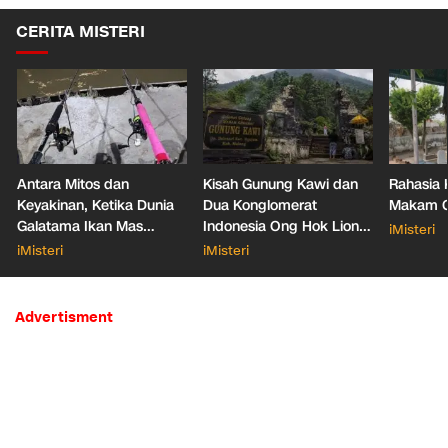
CERITA MISTERI
Antara Mitos dan
Kisah Gunung Kawi dan
Rahasia 
Keyakinan, Ketika Dunia
Dua Konglomerat
Makam Ga
Galatama Ikan Mas
Indonesia Ong Hok Liong
iMisteri
Bersentuhan dengan Hal
hingga Liem Sioe Liong
iMisteri
iMisteri
Mistis
Advertisment